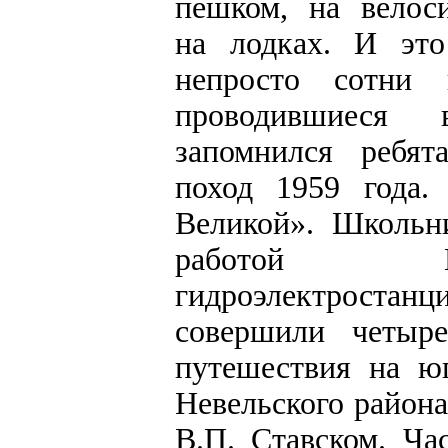
пешком, на велоси
на лодках. И эт
непросто сотни 
проводившиеся в
запомнился ребят
поход 1959 года.
Великой». Школьн
работой Ко
гидроэлектростанц
совершили четыр
путешествия на ю
Невельского района
В.П. Ставском. Ча