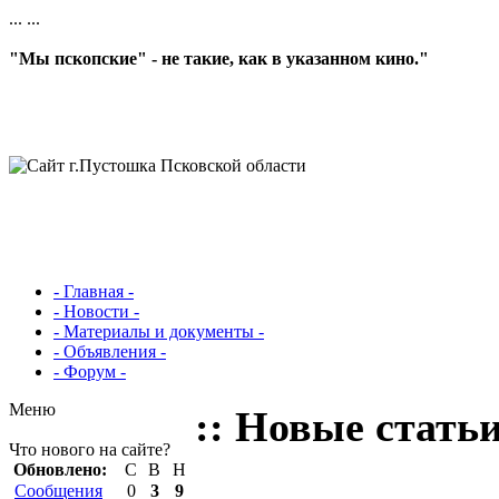
...
...
"Мы пскопские" - не такие, как в указанном кино."
- Главная -
- Новости -
- Материалы и документы -
- Объявления -
- Форум -
Меню
:: Новые статьи
Что нового на сайте?
Обновлено:
С
В
Н
Сообщения
0
3
9