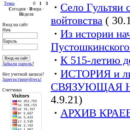
·
Темы
0
1
3
Село Гультяи 
С
егодня ·
В
чера ·
Н
еделя
войтовства
( 30.
Вход на сайт
·
Ник
Из истории на
Пароль
Пустошкинского
·
К 515-летию д
Забыли пароль?
·
ИСТОРИЯ и л
Нет учетной записи?
Зарегистрируйтесь!
СВЯЗУЮЩАЯ НИ
Счетчики
4.9.21)
·
АРХИВ КРАЕ