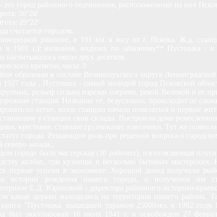
 - это город районного подчинения, расположенный на юге Пско
ота: 56°20'
гота: 29°22'
да считается городом.
икорецкой равнине, в 191 км. к югу от г. Пскова. Ж.д. стан
 в 1901 г.); название, видимо, по ойкониму** Пустошка - в 
и насчитывалось около двух десятков.
ковского времени, часы: 0
он образован в составе Великолукского округа Ленинградской
 1927 года . Пустошка - самый молодой город Псковской област
рупных, рельеф сильно изрезан озерами, рекой Великой и ее п
орожная станция. Название ее, безусловно, происходит от слова
ировать по ветке, возле станции начали появляться и первые жи
поставившие у станции свои склады. Построили дома ремесленник
ики, крестьяне, ставшие грузчиками, извозчики. Тут же появила
статус города. Решающую роль при решении вопроса о городско
северо-запада.,
м городе была мастерская (30 рабочих), изготовляющая плуги.
одству колбас, три кузницы и несколько бытовых мастерских.
сь первые успехи в экономике. Хороший доход получили рыб
 о истории рождения нашего города, о получения им ст
атериале Е.Д. Юриновой - директора районного историко-краев
ом какие церкви находились на территории нашего района. Т
книги "Пустошка, вышедшей тиражом 25000экз. в 1982 году. Н
д был оккупирован 16 июля 1941 г. и освобожден 27 феврал