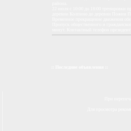
района.
22 июля с 10:00 до 18:00 тренировки 
деревни Колпино до деревни Пожни П
Временное прекращение движения обес
Пропуск общественного и гражданского
минут. Контактный телефон президент
:: Последние объявления ::
При перепеча
Для просмотра рекоме