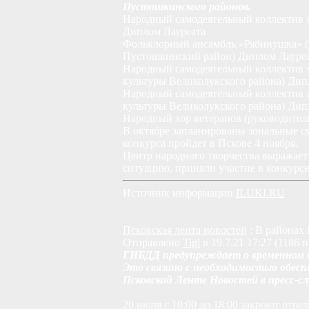
Пустошкинского районов.
Народный самодеятельный коллектив х
Диплом Лауреата
Фольклорный ансамбль «Рябинушка» (
Пустошкинский район) Диплом Лауре
Народный самодеятельный коллектив 
культуры Великолукского района) Дипл
Народный самодеятельный коллектив 
культуры Великолукского района) Дипл
Народный хор ветеранов (руководител
В октябре запланированы зональные с
конкурса пройдет в Пскове 4 ноября.
Центр народного творчества выражает
ситуацию, приняли участие в конкурс
Источник информации
ILUKI.RU
Псковская лента новостей
: В районах
Отправлено
Tigl
в 19.7.21 17:27 (1186 
ГИБДД предупреждает о временном п
Это связано с необходимостью обесп
Псковской Ленте Новостей в пресс-с
20 июля с 10:00 до 18:00 закроют от