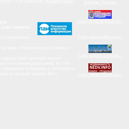
статьи: 1156 символов |
Комментарий?
Турбаза "Алоль..
Союз Возрождения Ро..
пуск
а не с первого
Сайт для профессион..
я. Отправление
9 октября. Отправление из Себежа в
Сайт наших соседей,..
т период будет проведен анализ
а и его точном расписании. В Сети
о следования из Москвы и Петербурга
дет рельсовый автобус РА-1.
Сайт объявлений нед..