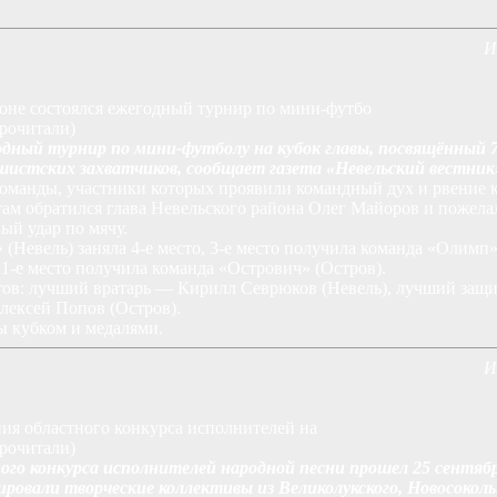
И
йоне состоялся ежегодный турнир по мини-футбо
прочитали)
одный турнир по мини-футболу на кубок главы, посвящённый 
истских захватчиков, сообщает газета «Невельский вестник
команды, участники которых проявили командный дух и рвение к
ам обратился глава Невельского района Олег Майоров и пожел
ый удар по мячу.
(Невель) заняла 4-е место, 3-е место получила команда «Олимп» 
1-е место получила команда «Острович» (Остров).
тов: лучший вратарь — Кирилл Севрюков (Невель), лучший за
ексей Попов (Остров).
ы кубком и медалями.
И
ия областного конкурса исполнителей на
прочитали)
ного конкурса исполнителей народной песни прошел 25 сентябр
овали творческие коллективы из Великолукского, Новосокольн