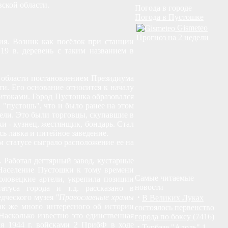
вской области.
Погода в городе
Погода в Пустошке
Gismeteo
Прогноз на 2 недели
ция. Возник как посёлок при станции
19 в. деревень с таким названием в
 области постановлением Президиума
и. Его основание относится к началу
ритоками. Город Пустошка образовался
 "пустошь", что и было ранее на этом
тели. Это были торговцы, скупавшие в
и - кузнец, жестянщик, бондарь. Стал
сь лавка и питейное заведение.
м статусе сыграло расположение ее на
 Работал дегтярный завод, кустарные
 Население Пустошки к тому времени
Самые читаемые
оловецкие артели, укрепила позиции
новости
атуса города и т.д. рассказано в
·
едческого музея
"Православные храмы
В Великих Луках
ак же много интересного об истории
состоялось первенство
асколько известно это единственная
города по боксу
(7416)
я 1944 г. войсками 2 ПрибФ в ходе
·
Турбазе "Алоль" 1