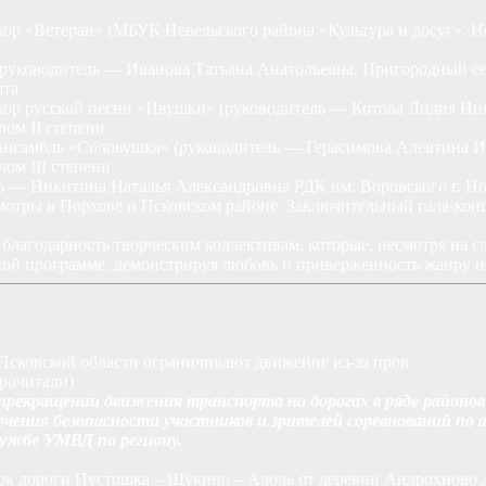
ор «Ветеран» (МБУК Невельского района «Культура и досуг». Н
руководитель — Иванова Татьяна Анатольевна. Пригородный се
ата
хор русской песни «Ивушки» (руководитель — Котова Лидия Ни
ом II степени
ансамбль «Соловушка» (руководитель — Герасимова Алевтина 
ом III степени
ь — Никитина Наталья Александровна РДК им. Воровского г. Но
мотры в Порхове и Псковском районе. Заключительный гала-конц
 благодарность творческим коллективам, которые, несмотря на
ной программе, демонстрируя любовь и приверженность жанру н
 Псковской области ограничивают движение из-за пров
прочитали)
рекращении движения транспорта на дорогах в ряде районов 
ечения безопасности участников и зрителей соревнований по 
лужбе УМВД по региону.
резок дороги Пустошка – Щукино – Алоль от деревни Андрохново