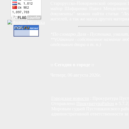
Старорусско-Новоржевской операции:10
майор Шафаренко Павел Менделеевич)
документы"
можно найти статьи
"Лег
жителей, а так же масса других матер
*По словарю Даля - Пустошка, умалит.
**(Ойконим - собственное название любо
отдельного двора и т. п.)
:: Сегодня в городе ::
Четверг, 06 августа 2026г.
Городские новости
: Прокуратура Пус
Отправлено
ПрокуратураРайон
в 5.7.2
Мировым судьей Пустошкинского райо
административной ответственности за