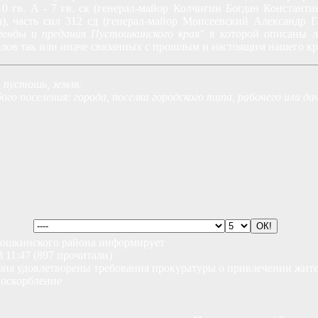
 гв. А - 7 гв. ск (генерал-майор Колчигин Богдан Константино
, часть сил 312 сд (генерал-майор Моисеевский Александр 
енды и предания Пустошкинского края"
в которой описаны л
иалов так или иначе связанных с прошлым и настоящим нашего к
 пустошь, земля.
го поселения: города, поселка городского типа, рабочего или дач
тошкинского района информирует
3 11:47 (897 прочитали)
на удовлетворены требования прокуратуры о привлечении жите
 оскорбление