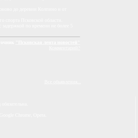
оново до деревни Колпино и от
о спорта Псковской области.
 задержкой по времени не более 5
точник
"Псковская лента новостей"
Комментарий?
Все обьявления...
u
обязательна.
Google Chrome, Opera.