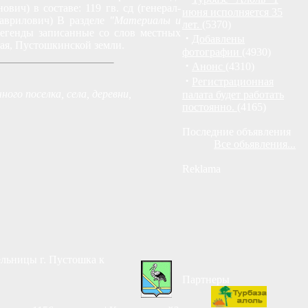
вич) в составе: 119 гв. сд (генерал-
июня исполняется 35
Гаврилович) В разделе
"Материалы и
лет.
(5370)
егенды записанные со слов местных
·
Добавлены
рая, Пустошкинской земли.
фотографии
(4930)
·
Анонс
(4310)
·
Регистрационная
ного поселка, села, деревни,
палата будет работать
постоянно.
(4165)
Последние объявления
Все обьявления...
Reklama
льницы г. Пустошка к
Партнеры