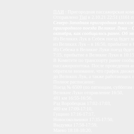
ПАИ
: Пригородная пассажирская комп
Отправлено
Tigl
в 2.10.21 22:51 (1161 
Северо-Западная пригородная пассаж
пригородного поезда Великие Луки – С
октября, как сообщалось ранее. Об э
Из Великих Лук в Себеж поезд будет х
из Великих Лук – в 16:50, прибытие в 
Из Себежа в Великие Луки поезд будет
7:15, прибытие в Великие Луки в 10:15
В Комитете по транспорту ранее сообщи
пассажиропотока. После проведения а
обратили внимание, что график движен
до Великих Лук, а также работающих 
Полное расписание:
Поезд № 6509 (по пятницам, субботам 
Великие Луки отправление 16:50,
481 км 16:55-16:56,
Рзд Воробецкая 17:02-17:03,
489 км 17:09-17:10,
Гущино 17:16-17:17,
Новосокольники 17:35-17:50,
Выдумка 17:58-17:59,
Маево 18:18-18:20,