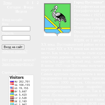
Город Пустошка
*
Темы
0
1
2
Географическая шир
С
егодня ·
В
чера ·
Географическая дол
Н
еделя
Пустошка с 1925 го
Расположен на Вел
Вход на сайт
Пустошка (открыта
Ник
Псковской губерни
Отклонение от мос
Пароль
Пустошкинский рай
ВЦИК от 1 августа
XX века. Пустошкинский район не из к
на стыке XlX и XX веков как железнод
Забыли пароль?
месте. Как только паровозы стали курс
окрестных деревнях лен, кожи, скот, 
Нет учетной записи?
селиться и другой бедный люд - каменщ
Зарегистрируйтесь!
В конце 1925 года Пустошка получает 
пересечении важнейших коммуникаций 
Счетчики
Самым крупным предприятием в молодо
предприятия по выделке кож, произв
превышало 1000 человек. Обозначили
потребкооперация. Более подробно
вышеперечисленных разделах. Так в м
земли Пустошкинской"
рассказано о т
района можно почерпнуть и из главы 
книга о Пустошке. В годы ВОВ горо