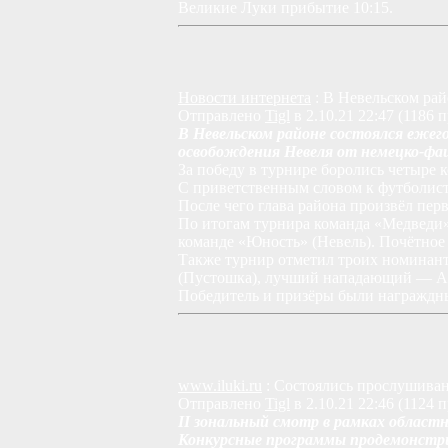
Великие Луки прибытие 10:15.
Новости интернета
: В Невельском ра
Отправлено
Tigl
в 2.10.21 22:47 (1186 
В Невельском районе состоялся ежег
освобождения Невеля от немецко-фаш
За победу в турнире боролись четыре 
С приветственным словом к футболист
После чего глава района произвёл перв
По итогам турнира команда «Медведи» 
команде «Юность» (Невель). Почётное 
Также турнир отметил троих номинан
(Пустошка), лучший нападающий — Ал
Победитель и призёры были награждн
www.iluki.ru
: Состоялись прослушиван
Отправлено
Tigl
в 2.10.21 22:46 (1124 
II зональный смотр в рамках област
Конкурсные программы продемонстрир