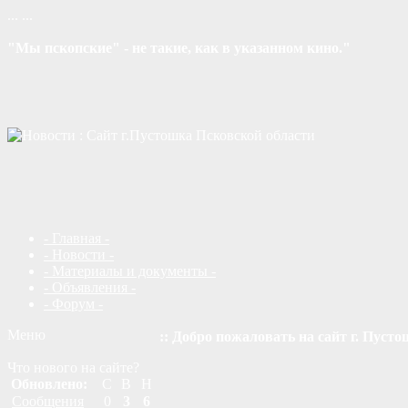
...
...
"Мы пскопские" - не такие, как в указанном кино."
- Главная -
- Новости -
- Материалы и документы -
- Объявления -
- Форум -
Меню
:: Добро пожаловать на сайт г. Пусто
Что нового на сайте?
Обновлено:
С
В
Н
Сообщения
0
3
6