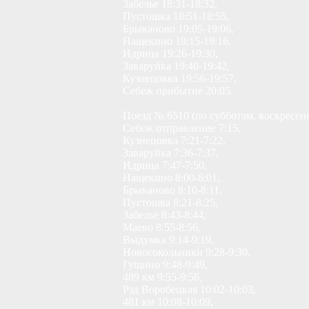
Забелье 18:31-18:32,
Пустошка 18:51-18:55,
Брыканово 19:05-19:06,
Нащекино 19:15-19:16,
Идрица 19:26-19:30,
Заваруйка 19:40-19:42,
Кузнецовка 19:56-19:57,
Себеж прибытие 20:05.
Поезд № 6510 (по субботам, воскресен
Себеж отправление 7:15,
Кузнецовка 7:21-7:22,
Заваруйка 7:36-7:37,
Идрица 7:47-7:50,
Нащекино 8:00-8:01,
Брыканово 8:10-8:11,
Пустошка 8:21-8:25,
Забелье 8:43-8:44,
Маево 8:55-8:56,
Выдумка 9:14-9:19,
Новосокольники 9:28-9:30,
Гущино 9:48-9:49,
489 км 9:55-9:56,
Рзд Воробецкая 10:02-10:03,
481 км 10:08-10:09,