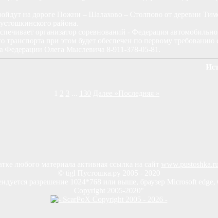
пройдут на дороге Пожни – Шалахово – Столпово от деревни Тим
устошкинского района.
печивает организатор соревнований - Федерация автомобильног
 транспорта при этом будет обеспечен по первому требованию с
а Федерации Олега Мыслевича 8-911-378-05-81.
Ис
1
2
3
...
130
Далее »
Последняя »
тке любого материала активная ссылка на сайт
www.pustoshka.r
© tigl Пустошка.ру 2005 - 2020
ндуется разрешение 1024*768 или выше, браузер Microsoft edge, 
Copyright 2005-2020"