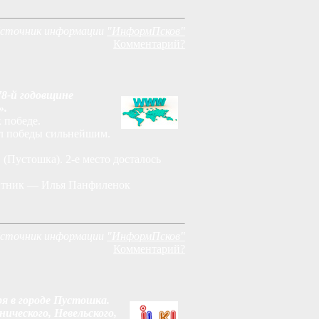
сточник информации
"ИнформПсков"
Комментарий?
78-й годовщине
».
 победе.
ал победы сильнейшим.
(Пустошка). 2-е место досталось
щитник — Илья Панфиленок
сточник информации
"ИнформПсков"
Комментарий?
я в городе Пустошка.
ического, Невельского,