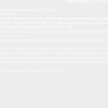
Читать далее »
| Размер 
ания анонсировала запуск поезда
прочитали)
ирская компания на своем сайте официально анонсировала за
ебеж в Псковской области. Он начнет курсировать с восьмого, 
том пишет Telegram-канал 1520. Все о ж/д.
одить по пятницам, субботам и воскресеньям, начиная с 8 октябр
Себеж – в 20:05.
 ходить по субботам, воскресеньям и понедельникам, начиная с 
.
ли, что поезд будет курсировать в течение трех месяцев. За это
нализа будет принято решение о дальнейшем курсировании поезд
ия поезда не учитывает интересов пассажиров поездов дальнег
и учащихся. По имеющейся информации, обслуживать маршрут бу
и воскресеньям) Великие Луки – Себеж.