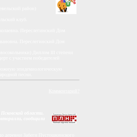
евельский район)
льский клуб.
колаевна. Переслегинский Дом
Ивановна. Переслегинский Дом
восокольники) Диплом III степени
ерт с участием победителей
 сложную эпидемиологическую
ародной песни.
Комментарий?
Псковской области.
авторалли, сообщили
 до деревни Забеги Пустошкинского