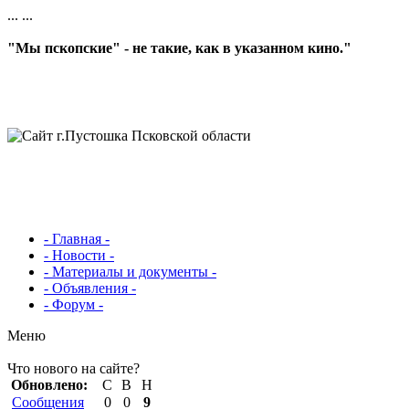
...
...
"Мы пскопские" - не такие, как в указанном кино."
- Главная -
- Новости -
- Материалы и документы -
- Объявления -
- Форум -
Меню
Что нового на сайте?
Обновлено:
С
В
Н
Сообщения
0
0
9