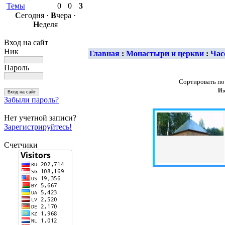
Темы
0
0
3
С
егодня ·
В
чера ·
Н
еделя
Вход на сайт
Ник
Главная
:
Монастыри и церкви
:
Час
Пароль
Сортировать по
Из
Забыли пароль?
Нет учетной записи?
Зарегистрируйтесь!
Счетчики