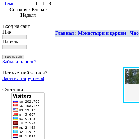
Темы
1
1
3
С
егодня ·
В
чера ·
Н
еделя
Вход на сайт
Ник
Главная
:
Монастыри и церкви
:
Час
Пароль
Забыли пароль?
Нет учетной записи?
Зарегистрируйтесь!
Счетчики