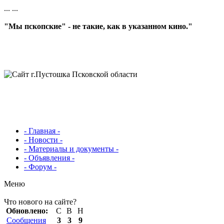
...
...
"Мы пскопские" - не такие, как в указанном кино."
- Главная -
- Новости -
- Материалы и документы -
- Объявления -
- Форум -
Меню
Что нового на сайте?
Обновлено:
С
В
Н
Сообщения
3
3
9