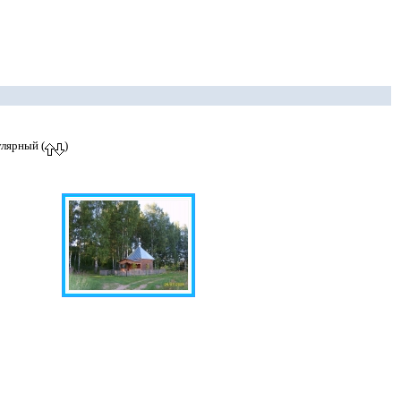
улярный (
)