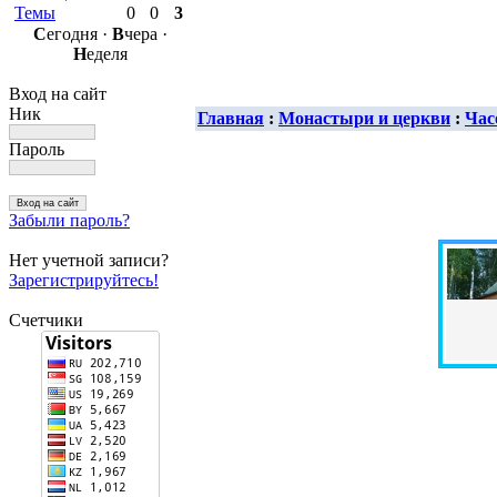
Темы
0
0
3
С
егодня ·
В
чера ·
Н
еделя
Вход на сайт
Ник
Главная
:
Монастыри и церкви
:
Час
Пароль
Забыли пароль?
Нет учетной записи?
Зарегистрируйтесь!
Счетчики