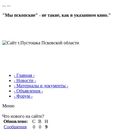
...
...
"Мы пскопские" - не такие, как в указанном кино."
- Главная -
- Новости -
- Материалы и документы -
- Объявления -
- Форум -
Меню
Что нового на сайте?
Обновлено:
С
В
Н
Сообщения
0
0
9