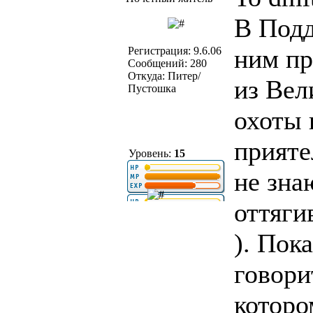
В Подд
ним пр
Регистрация: 9.6.06
Сообщений: 280
Откуда: Питер/
из Вел
Пустошка
охоты 
прияте
Уровень:
15
не зна
оттяги
). Пок
говори
которо