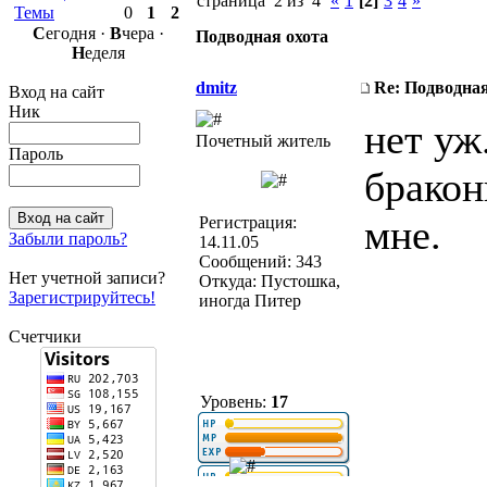
страница 2 из 4
«
1
[2]
3
4
»
Темы
0
1
2
С
егодня ·
В
чера ·
Подводная охота
Н
еделя
dmitz
Re: Подводная
Вход на сайт
Ник
нет уж
Почетный житель
Пароль
бракон
мне.
Регистрация:
Забыли пароль?
14.11.05
Сообщений: 343
Нет учетной записи?
Откуда: Пустошка,
Зарегистрируйтесь!
иногда Питер
Счетчики
Уровень:
17