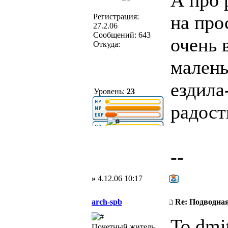
А про 
на про
Регистрация:
27.2.06
Сообщений: 643
очень 
Откуда:
малень
ездила
Уровень:
23
радост
--
»
4.12.06 10:17
arch-spb
Re: Подводная
To dmit
Почетный житель