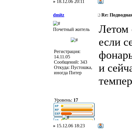
»
18.12.06 20:11
dmitz
Re: Подводная
Летом 
Почетный житель
если с
фонарь
Регистрация:
14.11.05
Сообщений: 343
и сейч
Откуда: Пустошка,
иногда Питер
темпер
Уровень:
17
»
15.12.06 18:23