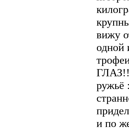
килогр
крупны
вижу о
одной 
трофеи
ГЛАЗ!!
ружьё 
странн
придел
и по ж