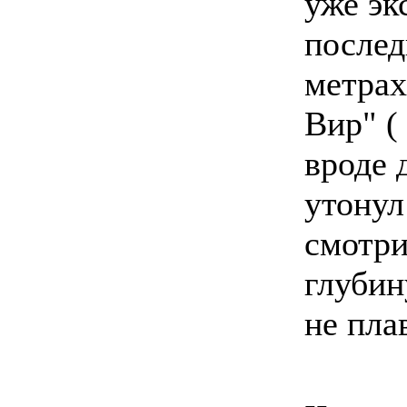
уже эк
послед
метрах
Вир" (
вроде 
утонул
смотри
глубин
не пла
--