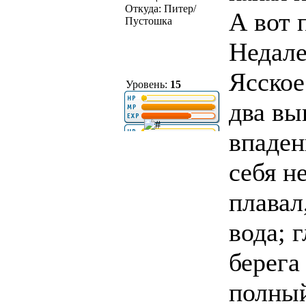
Откуда: Питер/
А вот 
Пустошка
Недале
Ясское
Уровень:
15
два вы
впаден
себя н
плавал
вода; 
берега
полный