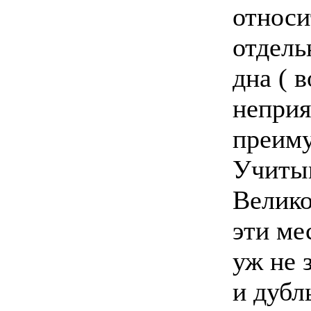
относи
отдель
дна ( 
неприя
преиму
Учитыв
Велико
эти ме
уж не
и дубль