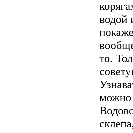
коряга
водой 
покаже
вообще
то. То
совету
Узнава
можно 
Водово
склепа