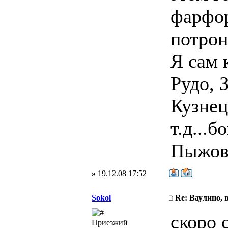
фарфор
потрон
Я сам 
Рудо, 
Кузнец
т.д...
Пыжово
»
19.12.08 17:52
Sokol
Re: Ваулино, 
скоро 
Приезжий