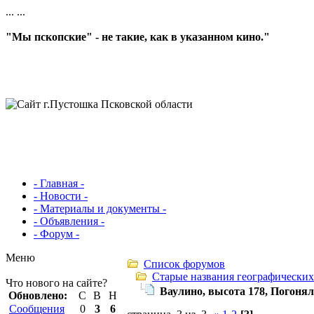
...
...
"Мы пскопские" - не такие, как в указанном кино."
- Главная -
- Новости -
- Материалы и документы -
- Объявления -
- Форум -
Меню
Список форумов
Старые названия географических
Что нового на сайте?
Ваулино, высота 178, Погоня
Обновлено:
С
В
Н
Сообщения
0
3
6