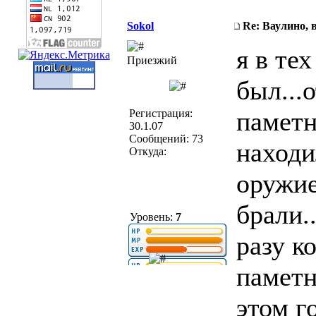
Sokol
Re: Ваулино, 
я в те
Приезжий
был...
паметн
Регистрация:
30.1.07
Сообщений: 73
находи
Откуда:
оружие
брали.
Уровень:
7
разу к
паметн
этом г