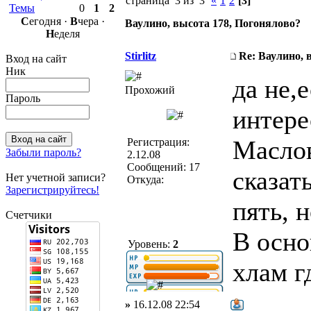
страница 3 из 3
«
1
2
[3]
Темы
0
1
2
С
егодня ·
В
чера ·
Ваулино, высота 178, Погонялово?
Н
еделя
Stirlitz
Re: Ваулино, 
Вход на сайт
Ник
да не,е
Прохожий
Пароль
интере
Маслов
Регистрация:
Забыли пароль?
2.12.08
Сообщений: 17
сказат
Нет учетной записи?
Откуда:
Зарегистрируйтесь!
пять, н
Счетчики
В осно
Уровень:
2
хлам г
»
16.12.08 22:54