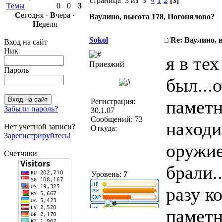
страница 3 из 3
«
1
2
[3]
Темы
0
0
3
С
егодня ·
В
чера ·
Ваулино, высота 178, Погонялово?
Н
еделя
Sokol
Re: Ваулино, 
Вход на сайт
Ник
я в те
Приезжий
Пароль
был...
паметн
Регистрация:
Забыли пароль?
30.1.07
Сообщений: 73
находи
Нет учетной записи?
Откуда:
Зарегистрируйтесь!
оружие
Счетчики
брали.
Уровень:
7
разу к
паметн