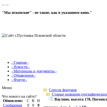
...
...
"Мы пскопские" - не такие, как в указанном кино."
- Главная -
- Новости -
- Материалы и документы -
- Объявления -
- Форум -
Меню
Список форумов
Старые названия географических
Что нового на сайте?
Ваулино, высота 178, Погоня
Обновлено:
С
В
Н
Сообщения
0
0
9