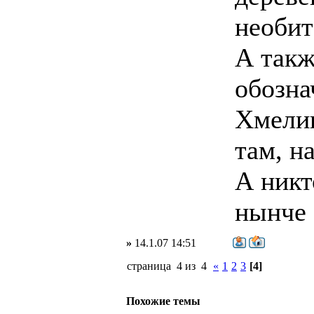
необит
А такж
обозна
Хмелищ
там, н
А никт
нынче 
»
14.1.07 14:51
страница 4 из 4
«
1
2
3
[4]
Похожие темы