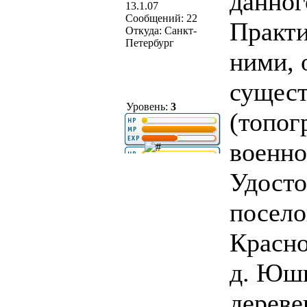
данног
13.1.07
Сообщений: 22
Практи
Откуда: Санкт-
Петербург
ними, 
сущест
Уровень:
3
(топог
военно
Удосто
посело
Красно
д. Юшк
дереве