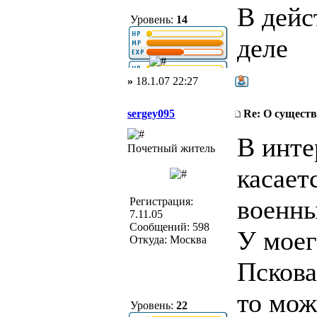
В дейс
Уровень:
14
деле
»
18.1.07 22:27
sergey095
Re: О существ
В инте
Почетный житель
касает
военны
Регистрация:
7.11.05
Сообщений: 598
У моег
Откуда: Москва
Пскова
то мож
Уровень:
22