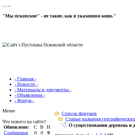
...
...
"Мы пскопские" - не такие, как в указанном кино."
- Главная -
- Новости -
- Материалы и документы -
- Объявления -
- Форум -
Меню
Список форумов
Старые названия географических
Что нового на сайте?
О существовании деревень и 
Обновлено:
С
В
Н
Сообщения
0
0
9