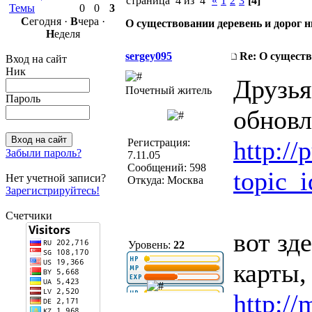
страница 4 из 4
«
1
2
3
[4]
Темы
0
0
3
С
егодня ·
В
чера ·
О существовании деревень и дорог 
Н
еделя
sergey095
Re: О существ
Вход на сайт
Ник
Друзья
Почетный житель
Пароль
обновл
http:/
Регистрация:
Забыли пароль?
7.11.05
Сообщений: 598
topic_
Нет учетной записи?
Откуда: Москва
Зарегистрируйтесь!
Счетчики
вот зд
Уровень:
22
карты,
http://