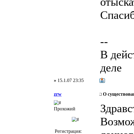
отыска
Спасиб
--
В дейс
деле
»
15.1.07 23:35
zrw
О существован
Здравс
Прохожий
Возмож
Регистрация: