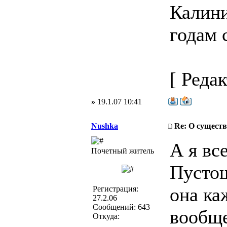
Калини
годам 
[ Реда
»
19.1.07 10:41
Nushka
Re: О существ
А я вс
Почетный житель
Пустош
она ка
Регистрация:
27.2.06
Сообщений: 643
вообще
Откуда: