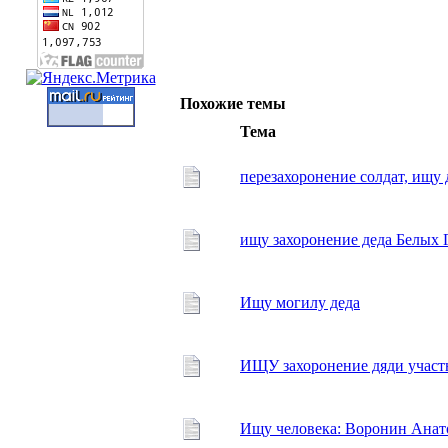
Похожие темы
Тема
перезахоронение солдат, ищу 
ищу захоронение деда Белых 
Ищу могилу деда
ИЩУ захоронение дяди учас
Ищу человека: Воронин Ана