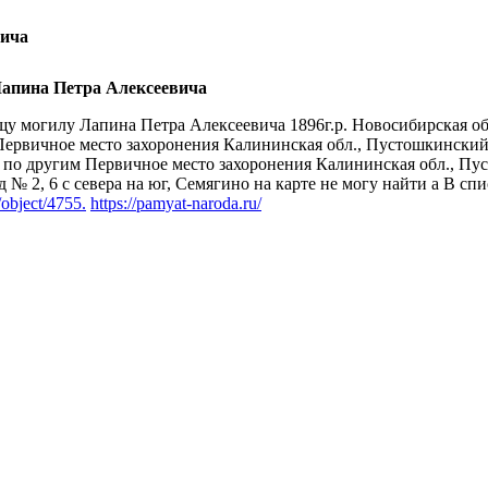
вича
апина Петра Алексеевича
щу могилу Лапина Петра Алексеевича 1896г.р. Новосибирская о
рвичное место захоронения Калининская обл., Пустошкинский р
ра по другим Первичное место захоронения Калининская обл., Пус
д № 2, 6 с севера на юг, Семягино на карте не могу найти а В 
/object/4755.
https://pamyat-naroda.ru/