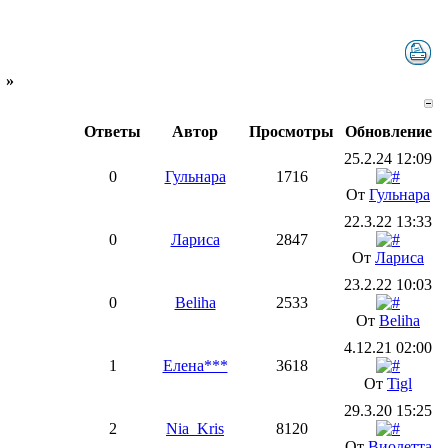
»
Ответы
Автор
Просмотры
Обновление
25.2.24 12:09
0
Гульнара
1716
От
Гульнара
22.3.22 13:33
0
Лариса
2847
От
Лариса
23.2.22 10:03
0
Beliha
2533
От
Beliha
4.12.21 02:00
1
Елена***
3618
От
Tigl
29.3.20 15:25
2
Nia_Kris
8120
От
Виолетта