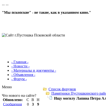
...
...
"Мы пскопские" - не такие, как в указанном кино."
- Главная -
- Новости -
- Материалы и документы -
- Объявления -
- Форум -
Меню
Список форумов
Памятники Пустошкинского рай
Что нового на сайте?
Ищу могилу Лапина Петра Ал
Обновлено:
С
В
Н
Сообщения
0
3
9