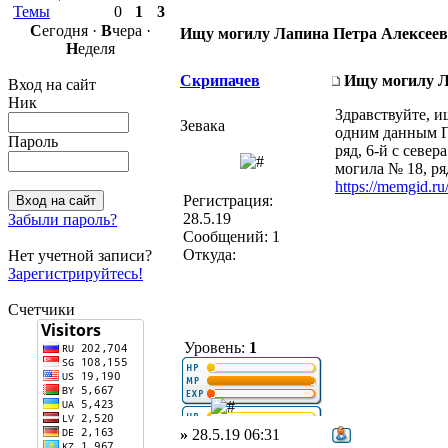
Темы
0
1
3
С
егодня ·
В
чера ·
Ищу могилу Лапина Петра Алексее
Н
еделя
Скрипачев
Ищу могилу Л
Вход на сайт
Ник
Здравствуйте, и
Зевака
одним данным Пе
Пароль
ряд, 6-й с севе
могила № 18, ря
https://memgid.ru
Регистрация:
28.5.19
Забыли пароль?
Сообщений: 1
Откуда:
Нет учетной записи?
Зарегистрируйтесь!
Счетчики
Уровень:
1
»
28.5.19 06:31