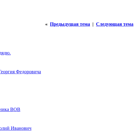
«
Предыдущая тема
|
Следующая тема
дядю.
Георгия Федоровича
тника ВОВ
толий Иванович