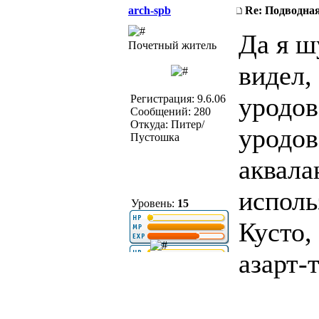
arch-spb
Re: Подводная
Да я ш
Почетный житель
видел,
уродов
Регистрация: 9.6.06
Сообщений: 280
Откуда: Питер/
уродов
Пустошка
аквалан
исполь
Уровень:
15
Кусто, 
азарт-