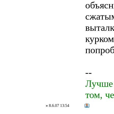
объясн
сжатым
выталк
курком
попроб
--
Лучше 
том, ч
»
8.6.07 13:54