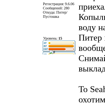
приехал
Регистрация: 9.6.06
Сообщений: 280
Откуда: Питер/
Копылк
Пустошка
воду н
Питер
Уровень:
15
вообще
Снимай
выклад
To Sea
охотим