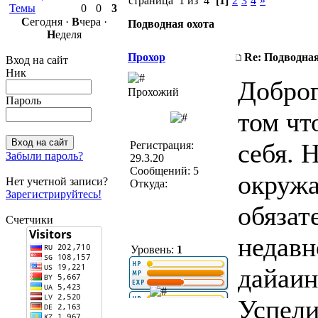
страница 1 из 4
[1]
2
3
4
»
Темы
0
0
3
С
егодня ·
В
чера ·
Подводная охота
Н
еделя
Прохор
Re: Подводная
Вход на сайт
Ник
Доброг
Прохожий
Пароль
том чт
себя. 
Регистрация:
Забыли пароль?
29.3.20
Сообщений: 5
окружа
Нет учетной записи?
Откуда:
Зарегистрируйтесь!
обязат
Счетчики
недавн
Уровень:
1
дайаин
Успели