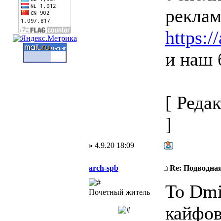
реклам
https:/
и наш 
[ Реда
]
»
4.9.20 18:09
arch-spb
Re: Подводная
To Dmi
Почетный житель
кайфов