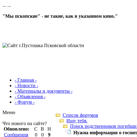
...
...
"Мы пскопские" - не такие, как в указанном кино."
- Главная -
- Новости -
- Материалы и документы -
- Объявления -
- Форум -
Меню
Список форумов
Ищу тебя.
Что нового на сайте?
Поиск родственников погибши
Обновлено:
С
В
Н
Нужна информация о госпита
Сообщения
0
0
9