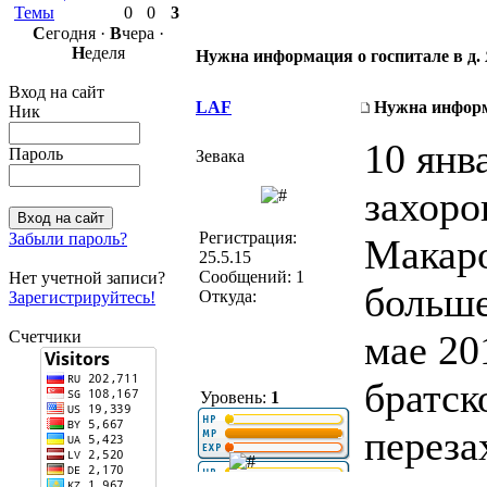
Темы
0
0
3
С
егодня ·
В
чера ·
Н
еделя
Нужна информация о госпитале в д. 
Вход на сайт
LAF
Нужна информа
Ник
10 янв
Пароль
Зевака
захоро
Регистрация:
Забыли пароль?
Макаро
25.5.15
Сообщений: 1
Нет учетной записи?
больше
Откуда:
Зарегистрируйтесь!
Счетчики
мае 20
братск
Уровень:
1
переза