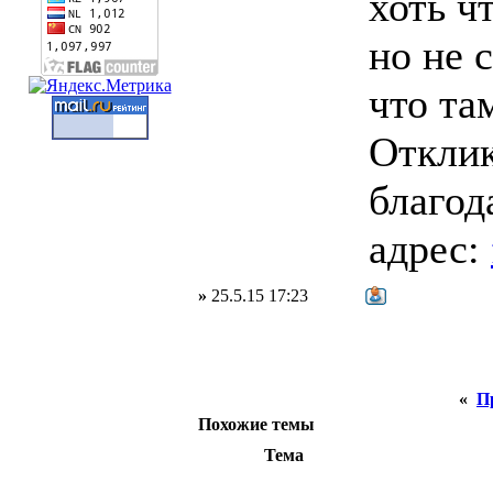
хоть ч
но не 
что та
Отклик
благод
адрес:
»
25.5.15 17:23
«
П
Похожие темы
Тема