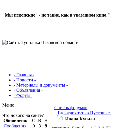
...
...
"Мы пскопские" - не такие, как в указанном кино."
- Главная -
- Новости -
- Материалы и документы -
- Объявления -
- Форум -
Меню
Список форумов
Где отдохнуть в Пустошке.
Что нового на сайте?
Ивана Купала
Обновлено:
С
В
Н
Сообщения
0
3
9