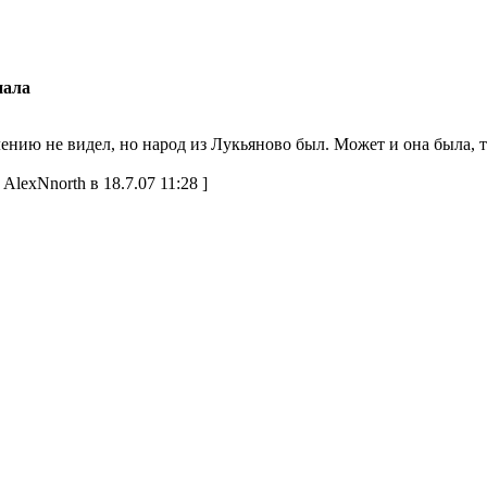
пала
ению не видел, но народ из Лукьяново был. Может и она была, т
AlexNnorth в 18.7.07 11:28 ]