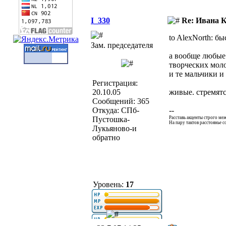
I_330
Re: Ивана 
to AlexNorth: б
Зам. председателя
а вообще любые
творческих мол
и те мальчики и
Регистрация:
20.10.05
живые. стремятс
Сообщений: 365
Откуда: СПб-
--
Пустошка-
Расставь акценты строго ме
На пару тактов расстоянье со
Лукьяново-и
обратно
Уровень:
17