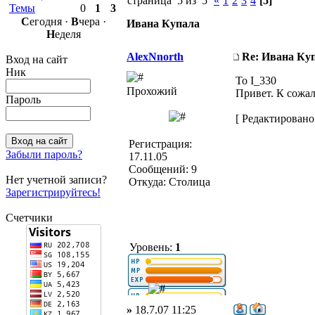
страница 5 из 5
«
1
2
3
4
[5]
Темы
0
1
3
С
егодня ·
В
чера ·
Ивана Купала
Н
еделя
AlexNnorth
Re: Ивана Ку
Вход на сайт
Ник
To I_330
Прохожий
Привет. К сожал
Пароль
[ Редактировано 
Регистрация:
Забыли пароль?
17.11.05
Сообщений: 9
Нет учетной записи?
Откуда: Столица
Зарегистрируйтесь!
Счетчики
Уровень:
1
»
18.7.07 11:25