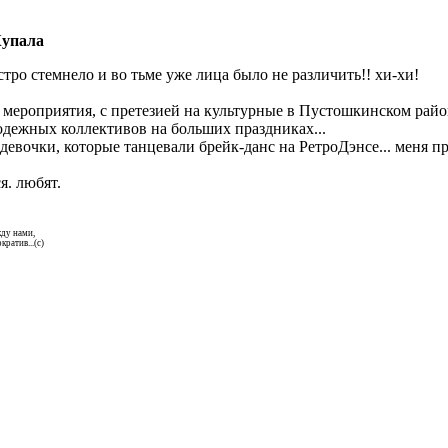
Купала
ыстро стемнело и во тьме уже лица было не различить!! хи-хи!
 мероприятия, с претезией на культурные в Пустошкинском райо
одежных коллективов на больших праздниках...
 девочки, которые танцевали брейк-данс на РетроДэнсе... меня п
я. любят.
жду нами,
кратив...(с)