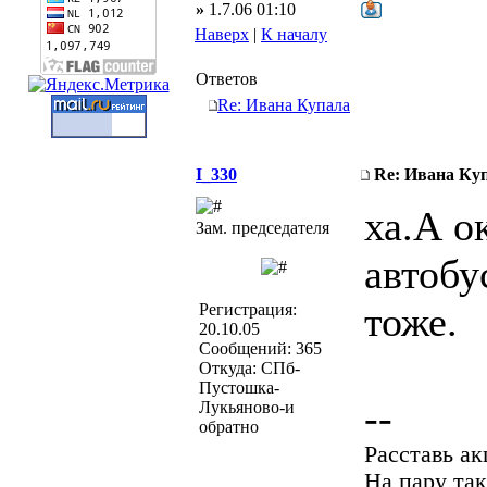
»
1.7.06 01:10
Наверх
|
К началу
Ответов
Re: Ивана Купала
I_330
Re: Ивана Ку
ха.А о
Зам. председателя
автобу
тоже.
Регистрация:
20.10.05
Сообщений: 365
Откуда: СПб-
Пустошка-
--
Лукьяново-и
обратно
Расставь а
На пару так