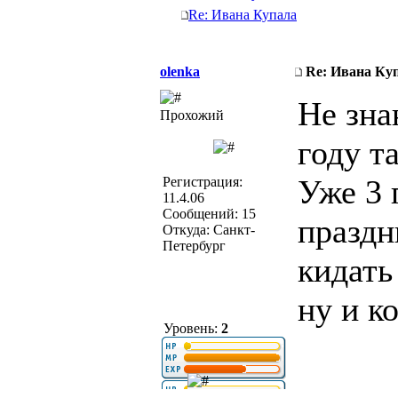
Re: Ивана Купала
olenka
Re: Ивана Ку
Не зна
Прохожий
году т
Уже 3 
Регистрация:
11.4.06
Сообщений: 15
праздн
Откуда: Cанкт-
Петербург
кидать
ну и к
Уровень:
2