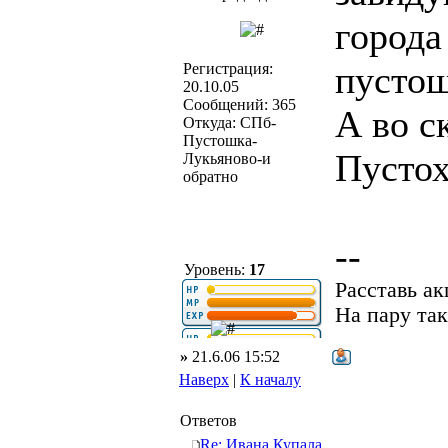
города
пустош
Регистрация:
20.10.05
Сообщений: 365
А во с
Откуда: СПб-
Пустошка-
Пусто
Лукьяново-и
обратно
--
Уровень:
17
Расставь а
На пару так
»
21.6.06 15:52
Наверх
|
К началу
Ответов
Re: Ивана Купала