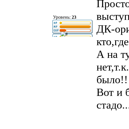
Просто
выступ
Уровень:
23
ДК-ори
кто,гд
А на т
нет,т.
было!!
Вот и 
стадо..