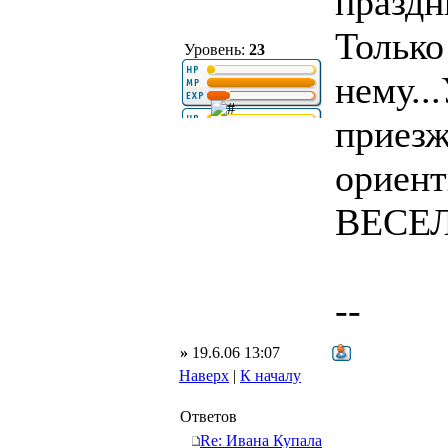
праздни
Только
Уровень:
23
нему..
приезж
ориент
ВЕСЕЛ
--
»
19.6.06 13:07
Наверх
|
К началу
Ответов
Re: Ивана Купала