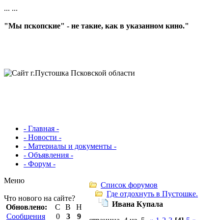
...
...
"Мы пскопские" - не такие, как в указанном кино."
- Главная -
- Новости -
- Материалы и документы -
- Объявления -
- Форум -
Меню
Список форумов
Где отдохнуть в Пустошке.
Что нового на сайте?
Ивана Купала
Обновлено:
С
В
Н
Сообщения
0
3
9