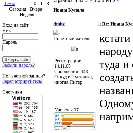
страница 4 из 5
«
1
2
3
[4]
5
»
Темы
0
1
3
С
егодня ·
В
чера ·
Ивана Купала
Н
еделя
dmitz
Re: Ивана Ку
Вход на сайт
Ник
кстати
Почетный житель
Пароль
народу
туда и
Регистрация:
Забыли пароль?
14.11.05
Сообщений: 343
создат
Нет учетной записи?
Откуда: Пустошка,
Зарегистрируйтесь!
иногда Питер
назван
Счетчики
Одному
Уровень:
17
наприм