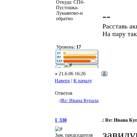
Откуда: СПб-
Пустошка-
--
Лукьяново-и
обратно
Расставь а
На пару так
Уровень:
17
»
21.6.06 16:26
Наверх
|
К началу
Ответов
Re: Ивана Купала
I_330
Re: Ивана Ку
завиду
Зам. председателя