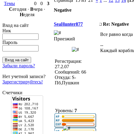
страница 15 из 21
«
1
...
12
13
14
[15
Темы
0
0
3
С
егодня ·
В
чера ·
Negative
Н
еделя
SeaHunter877
Re: Negative
Вход на сайт
Ник
Все равно когда
Приезжий
Пароль
--
Каждый корабль
Регистрация:
Забыли пароль?
27.2.07
Сообщений: 66
Нет учетной записи?
Откуда: S-
Зарегистрируйтесь!
Пб,Пушкин
Счетчики
Уровень:
7