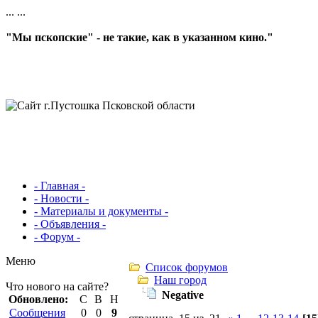
...
...
"Мы пскопские" - не такие, как в указанном кино."
- Главная -
- Новости -
- Материалы и документы -
- Объявления -
- Форум -
Меню
Список форумов
Наш город
Что нового на сайте?
Negative
Обновлено:
С
В
Н
Сообщения
0
0
9