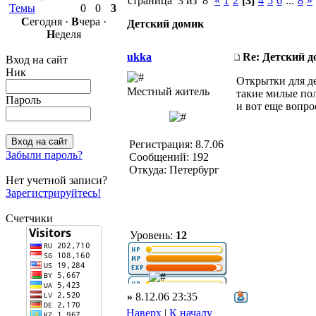
страница 3 из 8
«
1
2
[3]
4
5
6
...
8
»
Темы
0
0
3
С
егодня ·
В
чера ·
Детский домик
Н
еделя
ukka
Re: Детский 
Вход на сайт
Ник
Открытки для де
Местный житель
такие милые пол
Пароль
и вот еще вопрос
Регистрация: 8.7.06
Забыли пароль?
Сообщений: 192
Откуда: Петербург
Нет учетной записи?
Зарегистрируйтесь!
Счетчики
Уровень:
12
»
8.12.06 23:35
Наверх
|
К началу