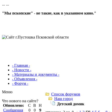
...
...
"Мы пскопские" - не такие, как в указанном кино."
- Главная -
- Новости -
- Материалы и документы -
- Объявления -
- Форум -
Меню
Список форумов
Наш город
Что нового на сайте?
Детский домик
Обновлено:
С
В
Н
Сообщения
0
0
9