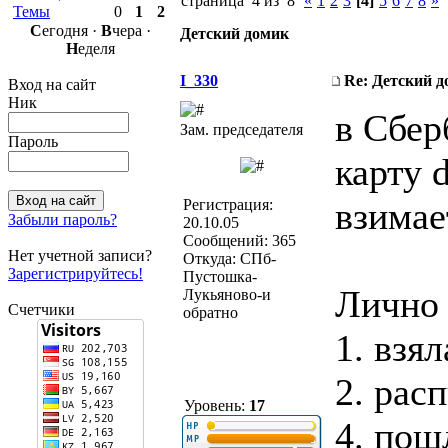
страница 4 из 8
«
1
2
3
[4]
5
6
7
8
»
Темы
0
1
2
С
егодня ·
В
чера ·
Детский домик
Н
еделя
I_330
Re: Детский 
Вход на сайт
Ник
в Сбер
Зам. председателя
Пароль
карту 
взимае
Регистрация:
Забыли пароль?
20.10.05
Сообщений: 365
Нет учетной записи?
Откуда: СПб-
Зарегистрируйтесь!
Пустошка-
Лично 
Лукьяново-и
Счетчики
обратно
1. взя
2. рас
Уровень:
17
4. пош