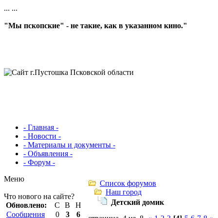
...
...
"Мы пскопские" - не такие, как в указанном кино."
- Главная -
- Новости -
- Материалы и документы -
- Объявления -
- Форум -
Меню
Список форумов
Наш город
Что нового на сайте?
Детский домик
Обновлено:
С
В
Н
Сообщения
0
3
6