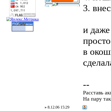
3. вне
и даже
просто
в окош
сделал
--
Расставь а
На пару так
»
8.12.06 15:29