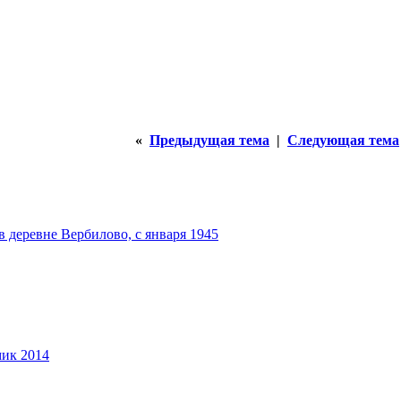
«
Предыдущая тема
|
Следующая тема
 деревне Вербилово, с января 1945
мик 2014