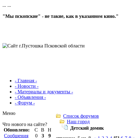
...
...
"Мы пскопские" - не такие, как в указанном кино."
- Главная -
- Новости -
- Материалы и документы -
- Объявления -
- Форум -
Меню
Список форумов
Наш город
Что нового на сайте?
Детский домик
Обновлено:
С
В
Н
Сообщения
0
3
9