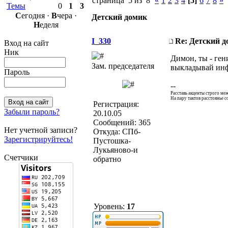
страница 5 из 8
«
1
2
3
4
[5]
6
7
8
»
Темы
0
1
3
С
егодня ·
В
чера ·
Детский домик
Н
еделя
I_330
Re: Детский 
Вход на сайт
Ник
Димон, ты - гени
Зам. председателя
выкладывай ин
Пароль
--
Расставь акценты строго ме
На пару тактов расстоянье со
Регистрация:
Забыли пароль?
20.10.05
Сообщений: 365
Нет учетной записи?
Откуда: СПб-
Зарегистрируйтесь!
Пустошка-
Лукьяново-и
Счетчики
обратно
Уровень:
17