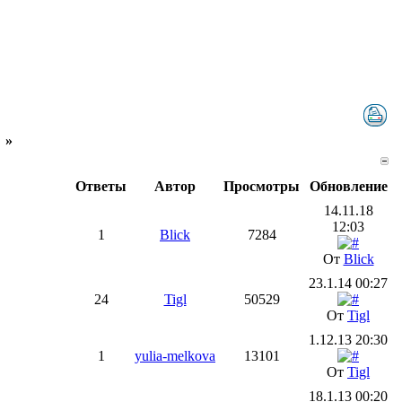
»
Ответы
Автор
Просмотры
Обновление
14.11.18
12:03
1
Blick
7284
От
Blick
23.1.14 00:27
24
Tigl
50529
От
Tigl
1.12.13 20:30
1
yulia-melkova
13101
От
Tigl
18.1.13 00:20