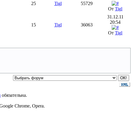
25
Tigl
55729
От
Tigl
31.12.11
20:54
15
Tigl
36063
От
Tigl
u
обязательна.
Google Chrome, Opera.