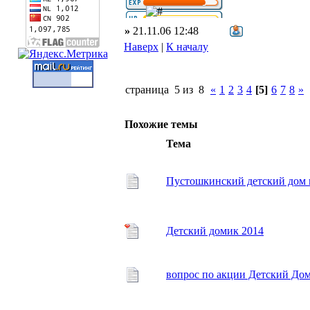
»
21.11.06 12:48
Наверх
|
К началу
страница 5 из 8
«
1
2
3
4
[5]
6
7
8
»
Похожие темы
Тема
Пустошкинский детский дом в
Детский домик 2014
вопрос по акции Детский До