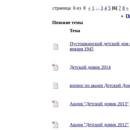
страница 6 из 8
«
1
...
3
4
5
[6]
7
8
»
«
П
Похожие темы
Тема
Пустошкинский детский дом в
января 1945
Детский домик 2014
вопрос по акции Детский До
Акция "Детский домик 2013"
Акция "Детский домик 2012"