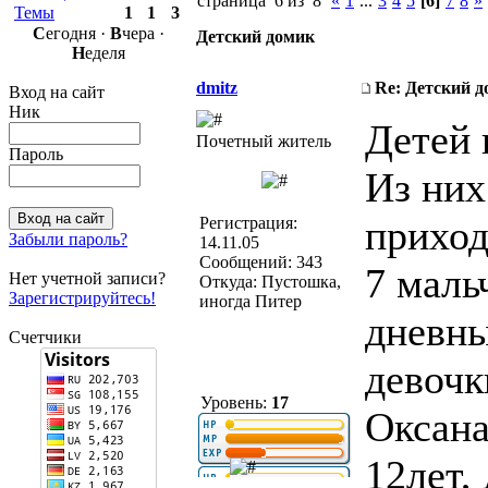
страница 6 из 8
«
1
...
3
4
5
[6]
7
8
»
Темы
1
1
3
С
егодня ·
В
чера ·
Детский домик
Н
еделя
dmitz
Re: Детский 
Вход на сайт
Ник
Детей 
Почетный житель
Пароль
Из них
прихо
Регистрация:
Забыли пароль?
14.11.05
Сообщений: 343
7 маль
Нет учетной записи?
Откуда: Пустошка,
Зарегистрируйтесь!
иногда Питер
дневны
Счетчики
девочк
Уровень:
17
Оксана
12лет,