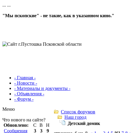
...
...
"Мы пскопские" - не такие, как в указанном кино."
- Главная -
- Новости -
- Материалы и документы -
- Объявления -
- Форум -
Меню
Список форумов
Наш город
Что нового на сайте?
Детский домик
Обновлено:
С
В
Н
Сообщения
3
3
9