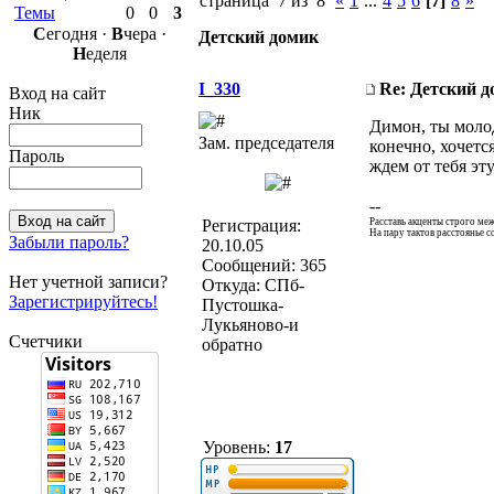
страница 7 из 8
«
1
...
4
5
6
[7]
8
»
Темы
0
0
3
С
егодня ·
В
чера ·
Детский домик
Н
еделя
I_330
Re: Детский 
Вход на сайт
Ник
Димон, ты моло
Зам. председателя
конечно, хочет
Пароль
ждем от тебя э
--
Регистрация:
Расставь акценты строго ме
На пару тактов расстоянье со
Забыли пароль?
20.10.05
Сообщений: 365
Нет учетной записи?
Откуда: СПб-
Зарегистрируйтесь!
Пустошка-
Лукьяново-и
Счетчики
обратно
Уровень:
17