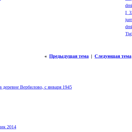
dmi
I_3
jur
dmi
Tig
«
Предыдущая тема
|
Следующая тема
 деревне Вербилово, с января 1945
мик 2014