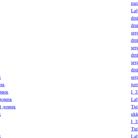
par
Lal
dmi
dmi
ser
dmi
ser
dmi
ser
dmi
к
ser
ик
jur
омик
I_3
 домик
Lal
й домик
Tig
к
uk
I_3
Tig
к
Lal