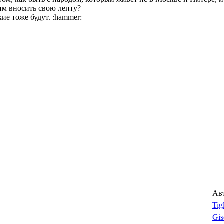
им вносить свою лепту?
кие тоже будут. :hammer:
Ав
Tig
Gis