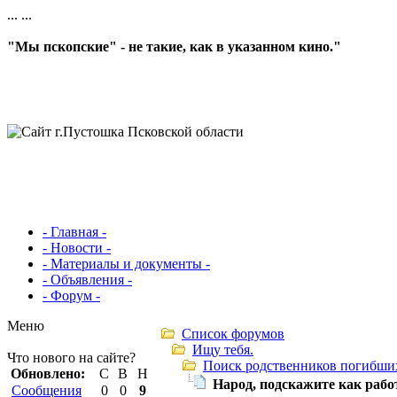
...
...
"Мы пскопские" - не такие, как в указанном кино."
- Главная -
- Новости -
- Материалы и документы -
- Объявления -
- Форум -
Меню
Список форумов
Ищу тебя.
Что нового на сайте?
Поиск родственников погибши
Обновлено:
С
В
Н
Народ, подскажите как работ
Сообщения
0
0
9