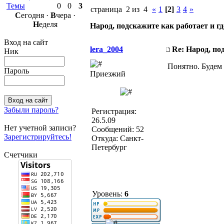
Темы
0
0
3
страница 2 из 4
«
1
[2]
3
4
»
С
егодня ·
В
чера ·
Н
еделя
Народ, подскажите как работает и г
Вход на сайт
lera_2004
Re: Народ, по
Ник
Понятно. Будем 
Пароль
Приезжий
Забыли пароль?
Регистрация:
26.5.09
Нет учетной записи?
Сообщений: 52
Зарегистрируйтесь!
Откуда: Санкт-
Петербург
Счетчики
Уровень:
6