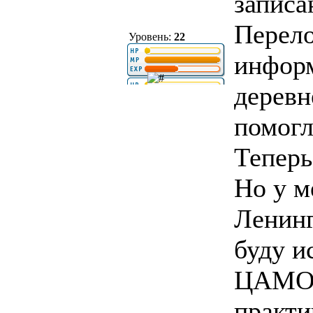
записа
Перело
Уровень:
22
информ
деревн
помогл
Теперь
Но у м
Ленинг
буду и
ЦАМО. 
практи