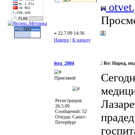
otvet
Просм
»
22.7.09 14:36
Наверх
|
К началу
lera_2004
Re: Народ, по
Сегодн
Приезжий
медици
Лазаре
Регистрация:
26.5.09
Сообщений: 52
прадед
Откуда: Санкт-
Петербург
госпит