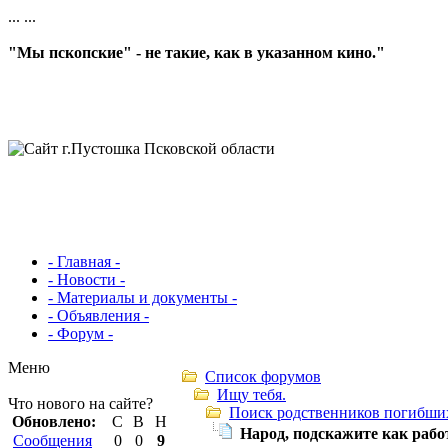
...
...
"Мы пскопские" - не такие, как в указанном кино."
- Главная -
- Новости -
- Материалы и документы -
- Объявления -
- Форум -
Меню
Список форумов
Ищу тебя.
Что нового на сайте?
Поиск родственников погибши
Обновлено:
С
В
Н
Народ, подскажите как работ
Сообщения
0
0
9