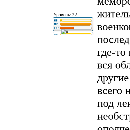
меморе
житель
Уровень:
22
военко
послед
где-то
вся об
другие
всего 
под ле
необст
ополче