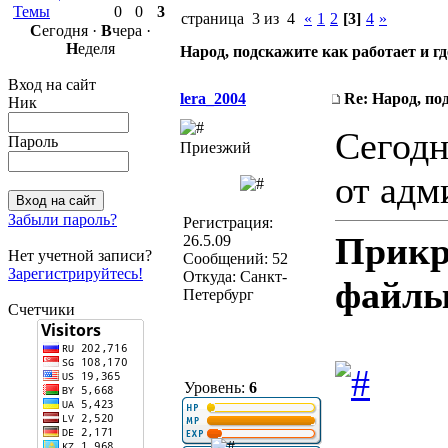
Темы
0
0
3
страница 3 из 4
«
1
2
[3]
4
»
С
егодня ·
В
чера ·
Н
еделя
Народ, подскажите как работает и г
Вход на сайт
lera_2004
Re: Народ, по
Ник
Сегодн
Пароль
Приезжий
от адм
Забыли пароль?
Регистрация:
Прикр
26.5.09
Нет учетной записи?
Сообщений: 52
Зарегистрируйтесь!
Откуда: Санкт-
файлы
Петербург
Счетчики
Уровень:
6