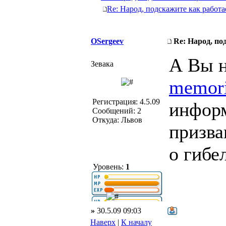
Re: Народ, подскажите как работа
OSergeev
Re: Народ, по
А Вы н
Зевака
memori
Регистрация: 4.5.09
информ
Сообщений: 2
Откуда: Львов
призва
о гибе
Уровень:
1
»
30.5.09 09:03
Наверх
|
К началу