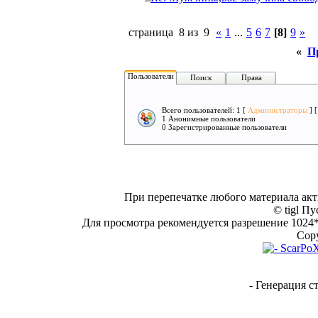
страница 8 из 9
«
1
...
5
6
7
[8]
9
»
«
П
Пользователи
Поиск
Права
Всего пользователей: 1 [
Администраторы
] 
1 Анонимные пользователи
0 Зарегистрированные пользователи
При перепечатке любого материала акт
© tigl Пу
Для просмотра рекомендуется разрешение 1024*7
Copy
- Генерация с