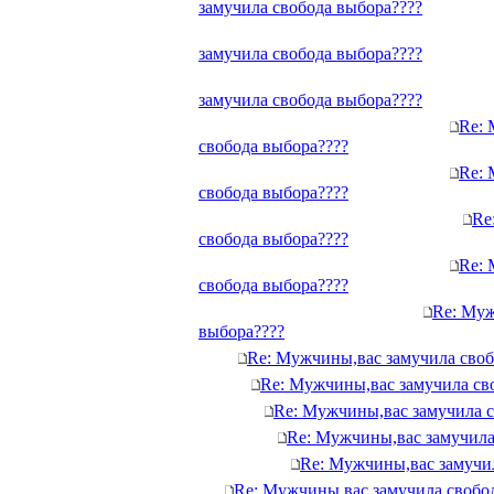
замучила свобода выбора????
замучила свобода выбора????
замучила свобода выбора????
Re: 
свобода выбора????
Re: 
свобода выбора????
Re
свобода выбора????
Re: 
свобода выбора????
Re: Муж
выбора????
Re: Мужчины,вас замучила своб
Re: Мужчины,вас замучила св
Re: Мужчины,вас замучила с
Re: Мужчины,вас замучила
Re: Мужчины,вас замучил
Re: Мужчины,вас замучила свобо