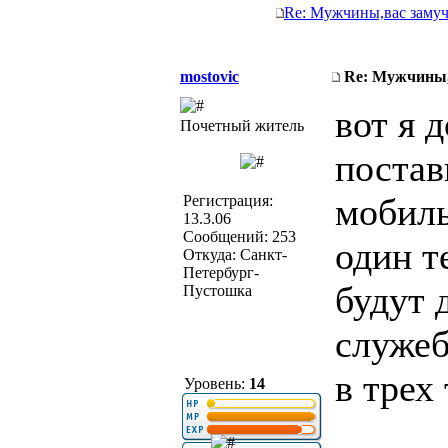
Re: Мужчины,вас замуч
mostovic
Re: Мужчины,
вот я 
Почетный житель
постав
мобиль
Регистрация:
13.3.06
Сообщений: 253
один т
Откуда: Санкт-
Петербург-
будут 
Пустошка
служеб
в трех
Уровень:
14