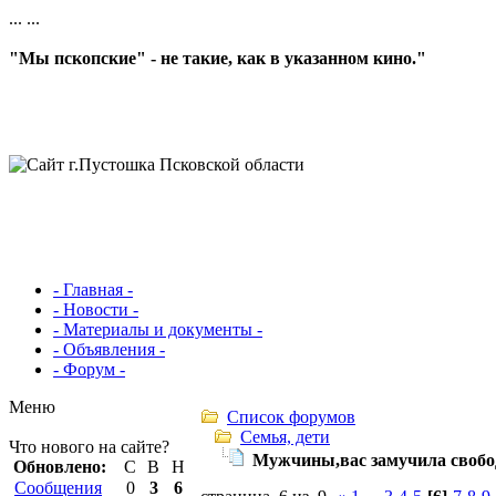
...
...
"Мы пскопские" - не такие, как в указанном кино."
- Главная -
- Новости -
- Материалы и документы -
- Объявления -
- Форум -
Меню
Список форумов
Семья, дети
Что нового на сайте?
Мужчины,вас замучила свобо
Обновлено:
С
В
Н
Сообщения
0
3
6