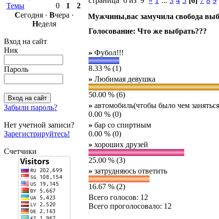
страница 6 из 9
«
1
...
3
4
5
[6]
7
8
9
Темы
0
1
2
С
егодня ·
В
чера ·
Мужчины,вас замучила свобода выб
Н
еделя
Голосование: Что же выбрать???
Вход на сайт
Ник
»
Фубол!!!
8.33 % (1)
Пароль
»
Любимая девушка
50.00 % (6)
»
автомобиль(чтобы было чем заняться
Забыли пароль?
0.00 % (0)
Нет учетной записи?
»
бар со спиртным
Зарегистрируйтесь!
0.00 % (0)
»
хороших друзей
Счетчики
25.00 % (3)
»
затрудняюсь ответить
16.67 % (2)
Всего голосов: 12
Всего проголосовало: 12