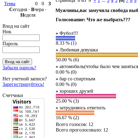
страница 6 из 9
«
1
...
3
4
5
[6]
7
8
9
Темы
0
0
3
С
егодня ·
В
чера ·
Мужчины,вас замучила свобода выб
Н
еделя
Голосование: Что же выбрать???
Вход на сайт
Ник
»
Фубол!!!
8.33 % (1)
Пароль
»
Любимая девушка
50.00 % (6)
»
автомобиль(чтобы было чем заняться
Забыли пароль?
0.00 % (0)
Нет учетной записи?
»
бар со спиртным
Зарегистрируйтесь!
0.00 % (0)
»
хороших друзей
Счетчики
25.00 % (3)
»
затрудняюсь ответить
16.67 % (2)
Всего голосов: 12
Всего проголосовало: 12