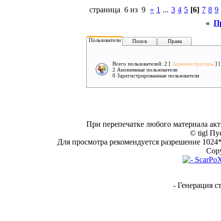
страница 6 из 9
«
1
...
3
4
5
[6]
7
8
9
«
П
Пользователи
Поиск
Права
Всего пользователей: 2 [
Администраторы
] 
2 Анонимные пользователи
0 Зарегистрированные пользователи
При перепечатке любого материала акт
© tigl Пу
Для просмотра рекомендуется разрешение 1024*7
Copy
- Генерация с