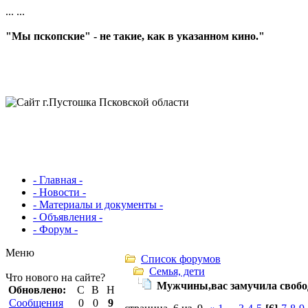
...
...
"Мы пскопские" - не такие, как в указанном кино."
- Главная -
- Новости -
- Материалы и документы -
- Объявления -
- Форум -
Меню
Список форумов
Семья, дети
Что нового на сайте?
Мужчины,вас замучила свобо
Обновлено:
С
В
Н
Сообщения
0
0
9