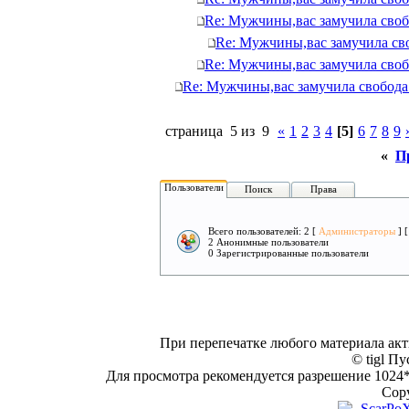
Re: Мужчины,вас замучила своб
Re: Мужчины,вас замучила св
Re: Мужчины,вас замучила своб
Re: Мужчины,вас замучила свобода
страница 5 из 9
«
1
2
3
4
[5]
6
7
8
9
«
П
Пользователи
Поиск
Права
Всего пользователей: 2 [
Администраторы
] 
2 Анонимные пользователи
0 Зарегистрированные пользователи
При перепечатке любого материала акт
© tigl Пу
Для просмотра рекомендуется разрешение 1024*7
Copy