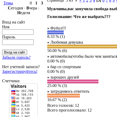
страница 5 из 9
«
1
2
3
4
[5]
6
7
8
9
Темы
0
1
3
С
егодня ·
В
чера ·
Мужчины,вас замучила свобода выб
Н
еделя
Голосование: Что же выбрать???
Вход на сайт
Ник
»
Фубол!!!
8.33 % (1)
Пароль
»
Любимая девушка
50.00 % (6)
»
автомобиль(чтобы было чем заняться
Забыли пароль?
0.00 % (0)
Нет учетной записи?
»
бар со спиртным
Зарегистрируйтесь!
0.00 % (0)
»
хороших друзей
Счетчики
25.00 % (3)
»
затрудняюсь ответить
16.67 % (2)
Всего голосов: 12
Всего проголосовало: 12