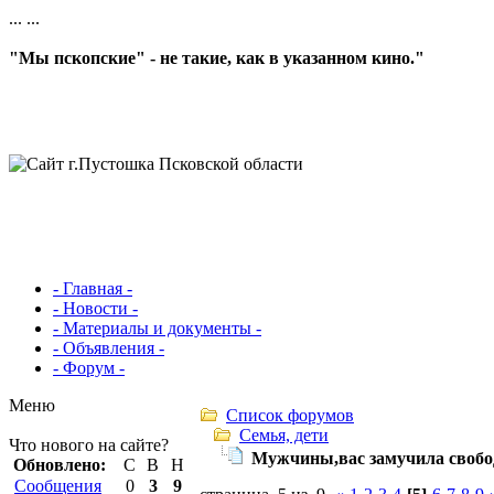
...
...
"Мы пскопские" - не такие, как в указанном кино."
- Главная -
- Новости -
- Материалы и документы -
- Объявления -
- Форум -
Меню
Список форумов
Семья, дети
Что нового на сайте?
Мужчины,вас замучила свобо
Обновлено:
С
В
Н
Сообщения
0
3
9