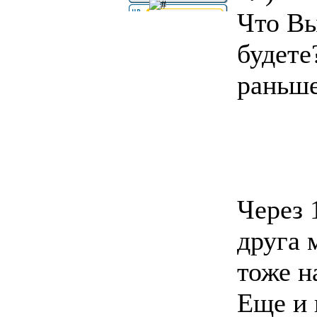
Что Вы
будете
раньш
Через 
друга 
тоже н
Еще и 