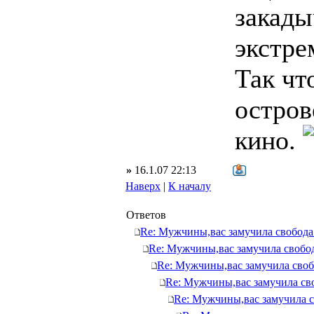
закады
экстре
Так чт
остров
кино.
»
16.1.07 22:13
Наверх
|
К началу
Ответов
Re: Мужчины,вас замучила свобода
Re: Мужчины,вас замучила свобо
Re: Мужчины,вас замучила своб
Re: Мужчины,вас замучила св
Re: Мужчины,вас замучила с