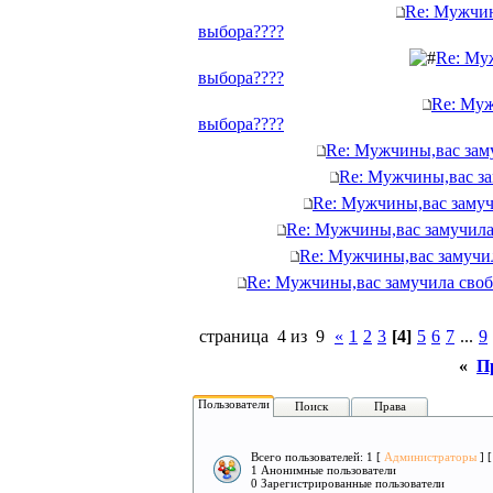
Re: Мужчин
выбора????
Re: Му
выбора????
Re: Муж
выбора????
Re: Мужчины,вас зам
Re: Мужчины,вас за
Re: Мужчины,вас замуч
Re: Мужчины,вас замучила
Re: Мужчины,вас замучил
Re: Мужчины,вас замучила своб
страница 4 из 9
«
1
2
3
[4]
5
6
7
...
9
«
П
Пользователи
Поиск
Права
Всего пользователей: 1 [
Администраторы
] 
1 Анонимные пользователи
0 Зарегистрированные пользователи