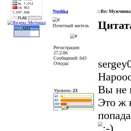
Nushka
Re: Мужчины,
Цитат
Почетный житель
Регистрация:
27.2.06
Сообщений: 643
sergey
Откуда:
Нарооо
Вы не 
Уровень:
23
Это ж 
попада