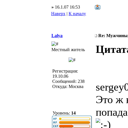
»
16.1.07 16:53
Наверх
|
К началу
Lalya
Re: Мужчины,
Цитат
Местный житель
Регистрация:
19.10.06
Сообщений: 238
sergey
Откуда: Москва
Это ж 
попада
Уровень:
14