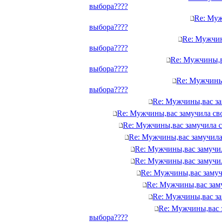
выбора????
Re: Муж
выбора????
Re: Мужчин
выбора????
Re: Мужчины,в
выбора????
Re: Мужчины
выбора????
Re: Мужчины,вас за
Re: Мужчины,вас замучила св
Re: Мужчины,вас замучила с
Re: Мужчины,вас замучила
Re: Мужчины,вас замучил
Re: Мужчины,вас замучил
Re: Мужчины,вас замуч
Re: Мужчины,вас зам
Re: Мужчины,вас за
Re: Мужчины,вас 
выбора????