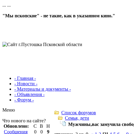
...
...
"Мы пскопские" - не такие, как в указанном кино."
- Главная -
- Новости -
- Материалы и документы -
- Объявления -
- Форум -
Меню
Список форумов
Семья, дети
Что нового на сайте?
Мужчины,вас замучила свобо
Обновлено:
С
В
Н
Сообщения
0
0
9