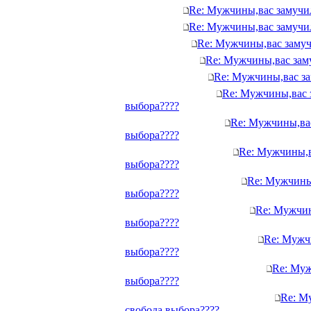
Re: Мужчины,вас замучил
Re: Мужчины,вас замучил
Re: Мужчины,вас замуч
Re: Мужчины,вас зам
Re: Мужчины,вас за
Re: Мужчины,вас 
выбора????
Re: Мужчины,вас
выбора????
Re: Мужчины,в
выбора????
Re: Мужчины
выбора????
Re: Мужчин
выбора????
Re: Мужч
выбора????
Re: Муж
выбора????
Re: М
свобода выбора????