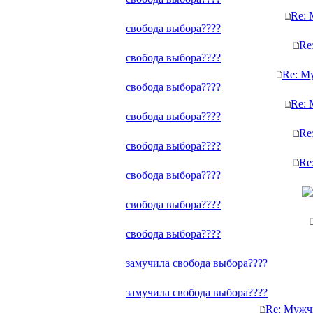
Re: 
свобода выбора????
Re
свобода выбора????
Re: М
свобода выбора????
Re: 
свобода выбора????
Re
свобода выбора????
Re
свобода выбора????
свобода выбора????
свобода выбора????
замучила свобода выбора????
замучила свобода выбора????
Re: Мужч