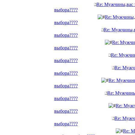
Re: Мужчины,вас 
выбора????
Re: Мужчины,
выбора????
Re: Мужчины,в
выбора????
Re: Мужчи
выбора????
Re: Мужчин
выбора????
Re: Мужч
выбора????
Re: Мужчины
выбора????
Re: Мужчины
выбора????
Re: Мужч
выбора????
Re: Мужч
выбора????
Re: М