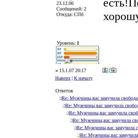
есть!П
23.12.06
Сообщений: 2
хорош
Откуда: СПб
Уровень:
1
»
15.1.07 20:17
Наверх
|
К началу
Ответов
Re: Мужчины,вас замучила свобода
Re: Мужчины,вас замучила свобо
Re: Мужчины,вас замучила своб
Re: Мужчины,вас замучила св
Re: Мужчины,вас замучила с
Re: Мужчины,вас замучила