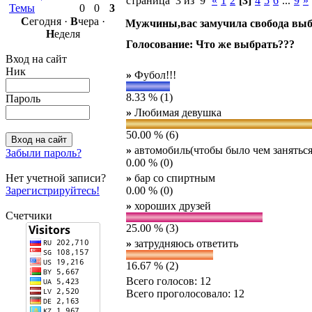
страница 3 из 9
«
1
2
[3]
4
5
6
...
9
»
Темы
0
0
3
С
егодня ·
В
чера ·
Мужчины,вас замучила свобода выб
Н
еделя
Голосование: Что же выбрать???
Вход на сайт
Ник
»
Фубол!!!
8.33 % (1)
Пароль
»
Любимая девушка
50.00 % (6)
»
автомобиль(чтобы было чем заняться
Забыли пароль?
0.00 % (0)
Нет учетной записи?
»
бар со спиртным
Зарегистрируйтесь!
0.00 % (0)
»
хороших друзей
Счетчики
25.00 % (3)
»
затрудняюсь ответить
16.67 % (2)
Всего голосов: 12
Всего проголосовало: 12