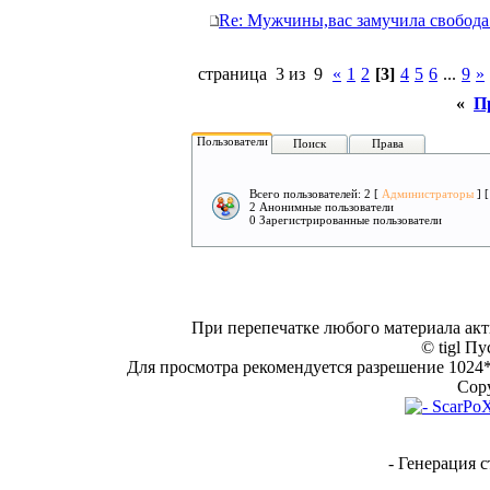
Re: Мужчины,вас замучила свобода
страница 3 из 9
«
1
2
[3]
4
5
6
...
9
»
«
П
Пользователи
Поиск
Права
Всего пользователей: 2 [
Администраторы
] 
2 Анонимные пользователи
0 Зарегистрированные пользователи
При перепечатке любого материала акт
© tigl Пу
Для просмотра рекомендуется разрешение 1024*7
Copy
- Генерация с