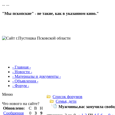
...
...
"Мы пскопские" - не такие, как в указанном кино."
- Главная -
- Новости -
- Материалы и документы -
- Объявления -
- Форум -
Меню
Список форумов
Семья, дети
Что нового на сайте?
Мужчины,вас замучила свобо
Обновлено:
С
В
Н
Сообщения
0
3
9