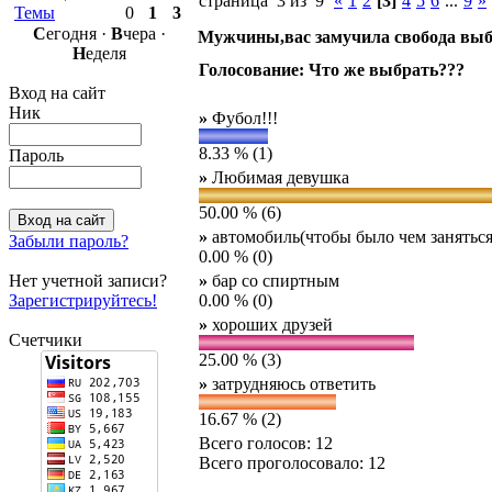
страница 3 из 9
«
1
2
[3]
4
5
6
...
9
»
Темы
0
1
3
С
егодня ·
В
чера ·
Мужчины,вас замучила свобода выб
Н
еделя
Голосование: Что же выбрать???
Вход на сайт
Ник
»
Фубол!!!
8.33 % (1)
Пароль
»
Любимая девушка
50.00 % (6)
»
автомобиль(чтобы было чем заняться
Забыли пароль?
0.00 % (0)
Нет учетной записи?
»
бар со спиртным
Зарегистрируйтесь!
0.00 % (0)
»
хороших друзей
Счетчики
25.00 % (3)
»
затрудняюсь ответить
16.67 % (2)
Всего голосов: 12
Всего проголосовало: 12