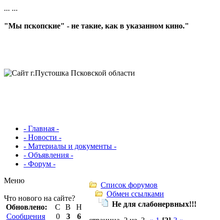
...
...
"Мы пскопские" - не такие, как в указанном кино."
- Главная -
- Новости -
- Материалы и документы -
- Объявления -
- Форум -
Меню
Список форумов
Обмен ссылками
Что нового на сайте?
Не для слабонервных!!!
Обновлено:
С
В
Н
Сообщения
0
3
6