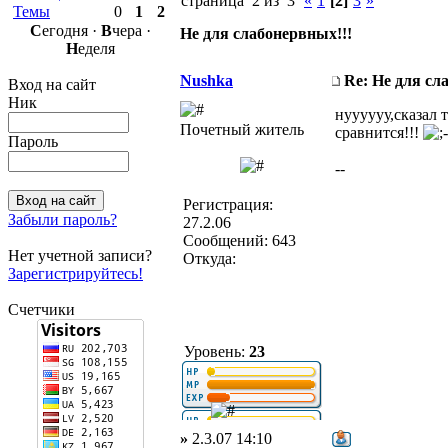
страница 2 из 3
«
1
[2]
3
»
Темы
0
1
2
С
егодня ·
В
чера ·
Не для слабонервных!!!
Н
еделя
Nushka
Re: Не для сл
Вход на сайт
Ник
нуууууу,сказал
Почетный житель
сравнится!!!
Пароль
--
Регистрация:
Забыли пароль?
27.2.06
Сообщений: 643
Нет учетной записи?
Откуда:
Зарегистрируйтесь!
Счетчики
Уровень:
23
»
2.3.07 14:10