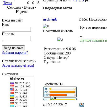
страница 4 из 4
«
1
2
3
[4]
Темы
0
0
3
С
егодня ·
В
чера ·
Подводная охота
Н
еделя
arch-spb
Re: Подводная
Вход на сайт
Ник
Ну это нормаль
Почетный житель
Пароль
--
Лучше сделать и
Регистрация: 9.6.06
Забыли пароль?
Сообщений: 280
Откуда: Питер/
Нет учетной записи?
Пустошка
Зарегистрируйтесь!
Счетчики
Уровень:
15
»
19.2.07 22:17