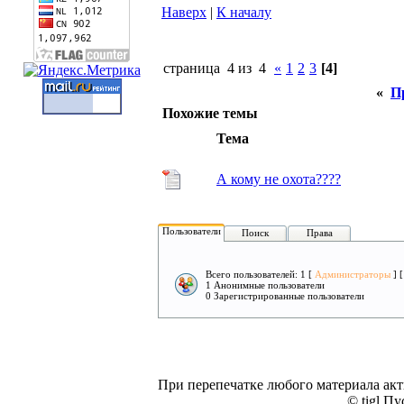
Наверх
|
К началу
страница 4 из 4
«
1
2
3
[4]
«
П
Похожие темы
Тема
А кому не охота????
Пользователи
Поиск
Права
Всего пользователей: 1 [
Администраторы
] 
1 Анонимные пользователи
0 Зарегистрированные пользователи
При перепечатке любого материала акт
© tigl Пу