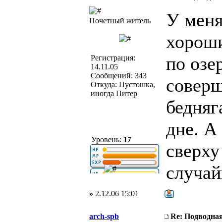
У меня
Почетный житель
хороши
по озе
Регистрация:
14.11.05
Сообщений: 343
соверш
Откуда: Пустошка,
иногда Питер
бедняг
дне. А
Уровень:
17
сверху
случай
»
2.12.06 15:01
arch-spb
Re: Подводная