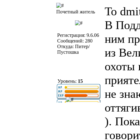
To dmit
Почетный житель
В Подд
ним пр
Регистрация: 9.6.06
Сообщений: 280
Откуда: Питер/
из Вел
Пустошка
охоты 
прияте
Уровень:
15
не зна
оттяги
). Пок
говори