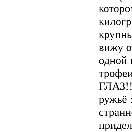
которо
килогр
крупны
вижу о
одной 
трофеи
ГЛАЗ!!
ружьё 
странн
придел