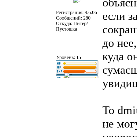
объясн
если з
Регистрация: 9.6.06
Сообщений: 280
Откуда: Питер/
сокращ
Пустошка
до нее
куда о
Уровень:
15
сумасш
увиди
To dmi
не мог