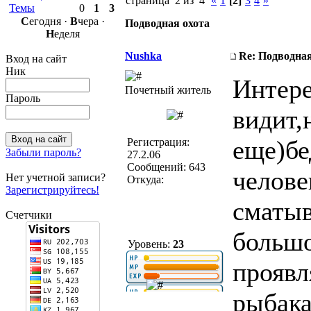
страница 2 из 4
«
1
[2]
3
4
»
Темы
0
1
3
С
егодня ·
В
чера ·
Подводная охота
Н
еделя
Nushka
Re: Подводная
Вход на сайт
Ник
Интере
Почетный житель
Пароль
видит,
еще)бе
Регистрация:
Забыли пароль?
27.2.06
Сообщений: 643
челове
Нет учетной записи?
Откуда:
Зарегистрируйтесь!
сматыв
Счетчики
большо
Уровень:
23
проявл
рыбака