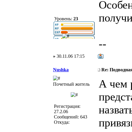
Особен
получи
Уровень:
23
--
»
30.11.06 17:15
Nushka
Re: Подводная
А чем 
Почетный житель
предст
назват
Регистрация:
27.2.06
Сообщений: 643
привяз
Откуда: