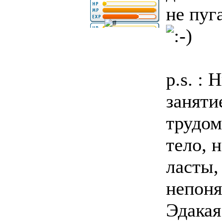
не пуг
p.s. :
заняти
трудом
тело, 
ласты,
непоня
Эдакая