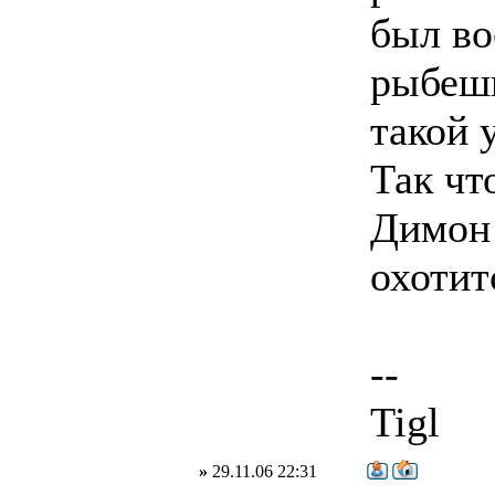
был во
рыбешк
такой 
Так чт
Димон 
охотит
--
Tigl
»
29.11.06 22:31