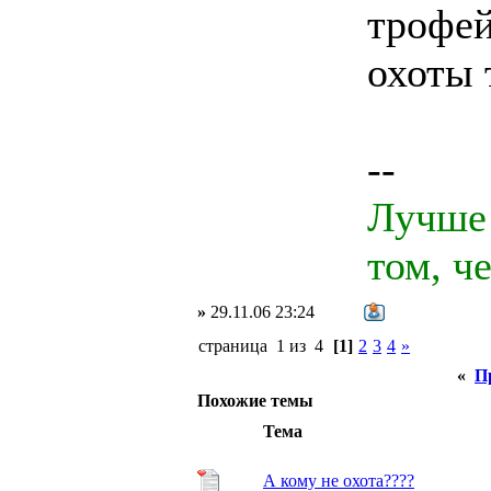
трофей
охоты 
--
Лучше 
том, ч
»
29.11.06 23:24
страница 1 из 4
[1]
2
3
4
»
«
П
Похожие темы
Тема
А кому не охота????