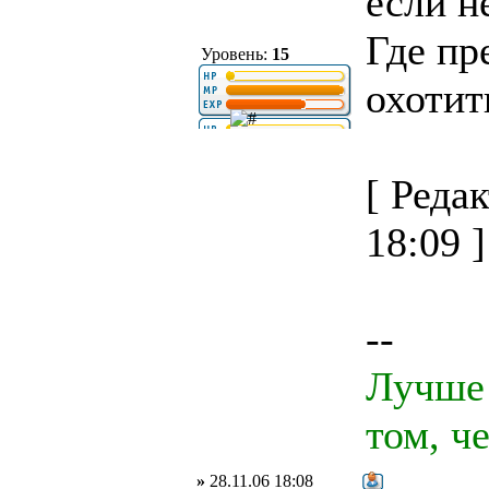
если н
Где пр
Уровень:
15
охотит
[ Реда
18:09 ]
--
Лучше 
том, ч
»
28.11.06 18:08