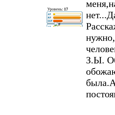
меня,н
Уровень:
17
нет...
Расска
нужно,
челове
З.Ы. 
обожаю
была.А
постоя