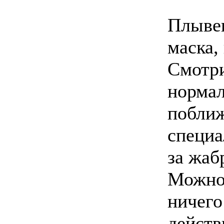
Плывеш
маска,
Смотри
нормал
поближ
специа
за жаб
Можно 
ничего
действ