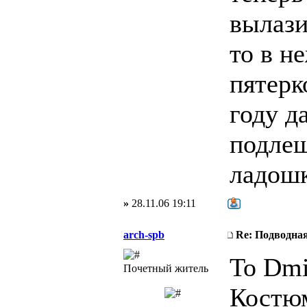
вылази
то в н
пятерк
году д
подлещ
ладош
»
28.11.06 19:11
arch-spb
Re: Подводная
To Dmi
Почетный житель
Костюм