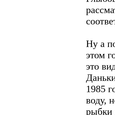
рассма
соотве
Ну а п
этом г
это ви
Даньки
1985 г
воду, н
рыбки 