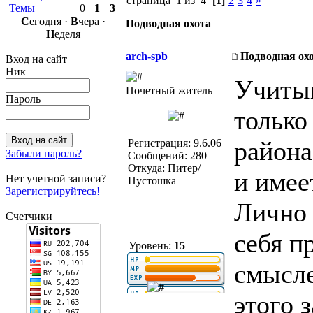
страница 1 из 4
[1]
2
3
4
»
Темы
0
1
3
С
егодня ·
В
чера ·
Подводная охота
Н
еделя
arch-spb
Подводная ох
Вход на сайт
Ник
Учитыв
Почетный житель
Пароль
только
района
Регистрация: 9.6.06
Забыли пароль?
Сообщений: 280
Откуда: Питер/
и имее
Нет учетной записи?
Пустошка
Зарегистрируйтесь!
Лично 
Счетчики
себя п
Уровень:
15
смысл
этого 