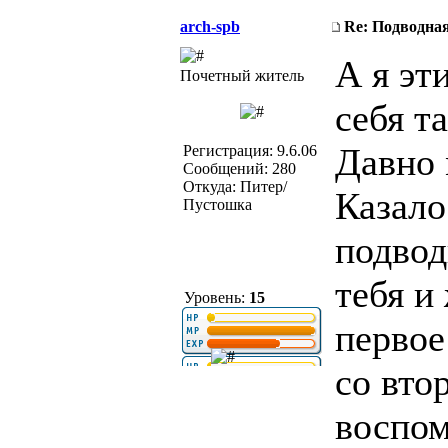
arch-spb
Re: Подводная
А я эт
Почетный житель
себя т
Давно 
Регистрация: 9.6.06
Сообщений: 280
Откуда: Питер/
Казало
Пустошка
подвод
тебя и
Уровень:
15
первое
со вто
воспом