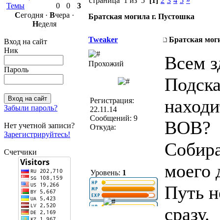
страница 1 из 5
[1]
2
3
4
5
»
Темы
0
0
3
С
егодня ·
В
чера ·
Братская могила г. Пустошка
Н
еделя
Tweaker
Братская моги
Вход на сайт
Ник
Всем з
Прохожий
Пароль
Подска
находи
Регистрация:
Забыли пароль?
22.11.14
Сообщений: 9
ВОВ?
Нет учетной записи?
Откуда:
Зарегистрируйтесь!
Собира
Счетчики
моего 
Уровень:
1
Путь н
сразу.