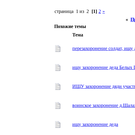
страница 1 из 2
[1]
2
»
«
П
Похожие темы
Тема
перезахоронение солдат, ищу 
ищу захоронение деда Белых 
ИЩУ захоронение дяди учас
воинское захоронение д.Шала
ищу захоронение деда