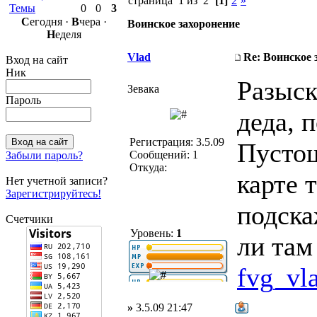
страница 1 из 2
[1]
2
»
Темы
0
0
3
С
егодня ·
В
чера ·
Воинское захоронение
Н
еделя
Vlad
Re: Воинское 
Вход на сайт
Ник
Разыск
Зевака
Пароль
деда, 
Регистрация: 3.5.09
Пустош
Сообщений: 1
Забыли пароль?
Откуда:
карте 
Нет учетной записи?
Зарегистрируйтесь!
подска
Счетчики
Уровень:
1
ли там
fvg_vl
»
3.5.09 21:47