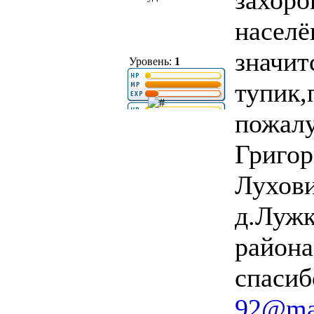
захоро
населё
значит
Уровень:
1
тупик,
пожал
Григор
Лухови
д.Лужк
района
спасиб
92@mai