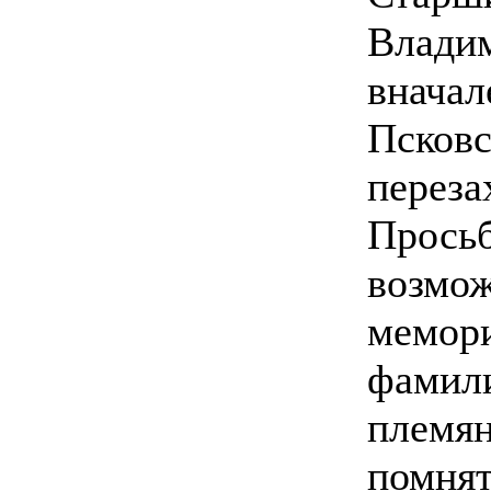
Владим
вначал
Псковс
переза
Просьб
возмож
мемори
фамили
племян
помнят