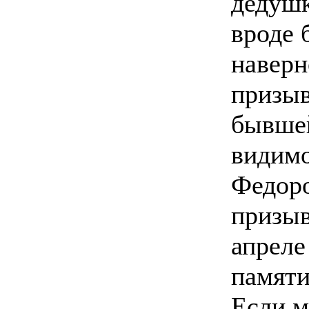
дедуш
вроде 
наверн
призыв
бывшей
видимо
Федоро
призыв
апреле
памяти
Если м