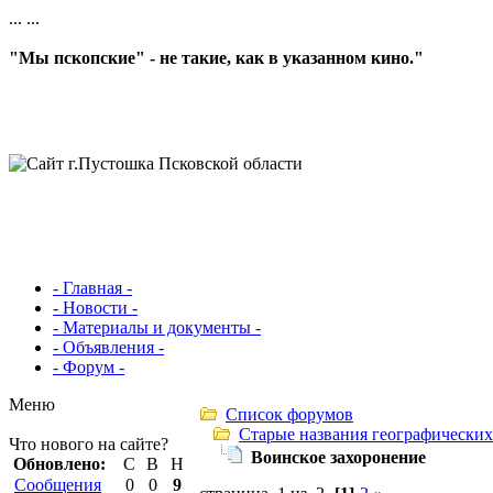
...
...
"Мы пскопские" - не такие, как в указанном кино."
- Главная -
- Новости -
- Материалы и документы -
- Объявления -
- Форум -
Меню
Список форумов
Старые названия географических
Что нового на сайте?
Воинское захоронение
Обновлено:
С
В
Н
Сообщения
0
0
9