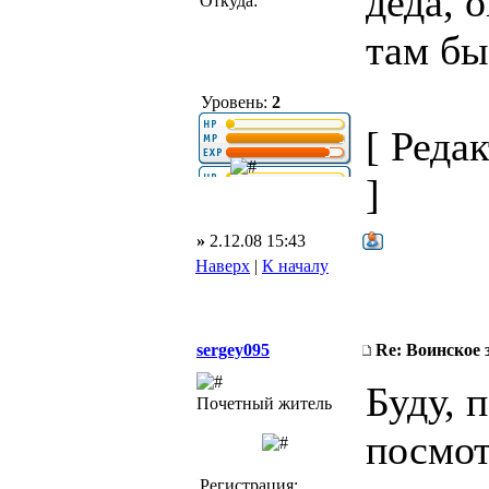
деда, о
Откуда:
там бы
Уровень:
2
[ Редак
]
»
2.12.08 15:43
Наверх
|
К началу
sergey095
Re: Воинское 
Буду, 
Почетный житель
посмот
Регистрация: