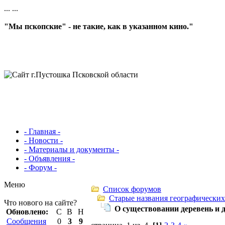
...
...
"Мы пскопские" - не такие, как в указанном кино."
- Главная -
- Новости -
- Материалы и документы -
- Объявления -
- Форум -
Меню
Список форумов
Старые названия географических
Что нового на сайте?
О существовании деревень и 
Обновлено:
С
В
Н
Сообщения
0
3
9