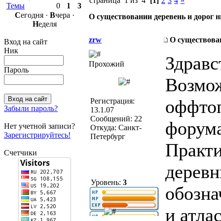
страница 1 из 4
[1]
2
3
4
»
Темы
0
1
3
С
егодня ·
В
чера ·
О существовании деревень и дорог 
Н
еделя
zrw
О существован
Вход на сайт
Ник
Здравс
Прохожий
Пароль
Возмож
оффтоп
Регистрация:
Забыли пароль?
13.1.07
Сообщений: 22
форума
Нет учетной записи?
Откуда: Санкт-
Зарегистрируйтесь!
Петербург
Практи
Счетчики
деревн
Уровень:
3
обозна
и атла