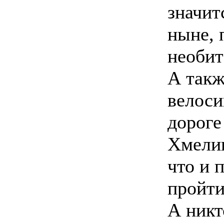
значит
ныне, 
необит
А такж
велоси
дороге
Хмелищ
что и 
пройти
А никт