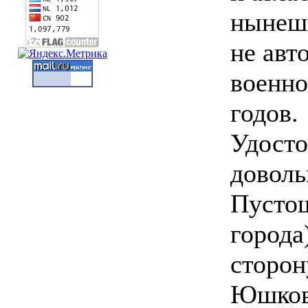
нынешн
не авт
военно
годов.
Удосто
доволь
Пустош
города
сторон
Юшково