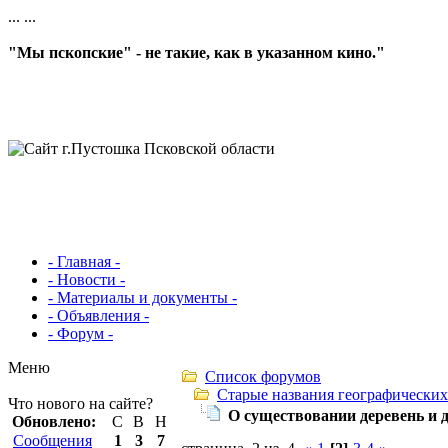
...
...
"Мы пскопские" - не такие, как в указанном кино."
- Главная -
- Новости -
- Материалы и документы -
- Объявления -
- Форум -
Меню
Список форумов
Старые названия географических
Что нового на сайте?
О существовании деревень и 
Обновлено:
С
В
Н
Сообщения
1
3
7