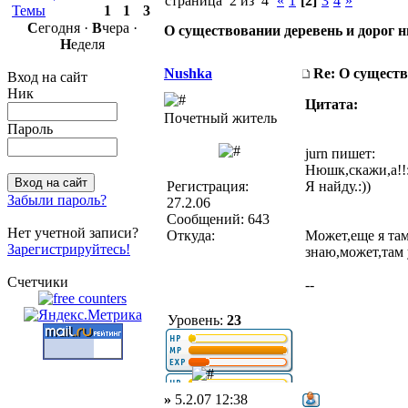
страница 2 из 4
«
1
[2]
3
4
»
Темы
1
1
3
С
егодня ·
В
чера ·
О существовании деревень и дорог 
Н
еделя
Nushka
Re: О существ
Вход на сайт
Ник
Цитата:
Почетный житель
Пароль
jurn пишет:
Нюшк,скажи,а!!:
Регистрация:
Я найду.:))
Забыли пароль?
27.2.06
Сообщений: 643
Нет учетной записи?
Откуда:
Может,еще я там
Зарегистрируйтесь!
знаю,может,там 
Счетчики
--
Уровень:
23
»
5.2.07 12:38