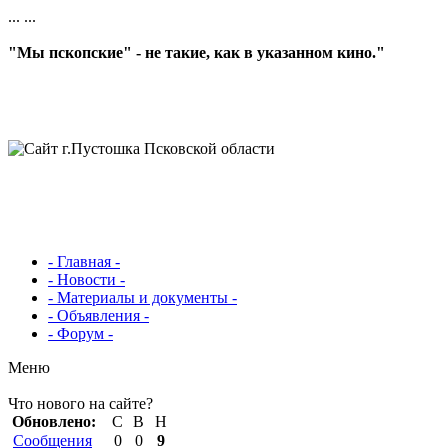
...
...
"Мы пскопские" - не такие, как в указанном кино."
- Главная -
- Новости -
- Материалы и документы -
- Объявления -
- Форум -
Меню
Что нового на сайте?
Обновлено:
С
В
Н
Сообщения
0
0
9