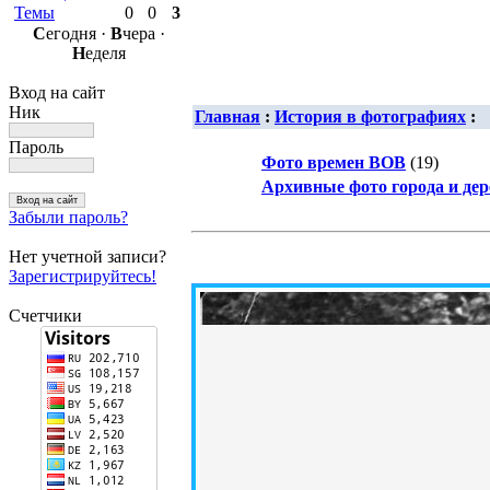
Темы
0
0
3
С
егодня ·
В
чера ·
Н
еделя
Вход на сайт
Ник
Главная
:
История в фотографиях
:
Пароль
Фото времен ВОВ
(19)
Архивные фото города и дер
Забыли пароль?
Нет учетной записи?
Зарегистрируйтесь!
Счетчики