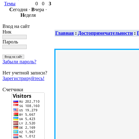
Темы
0
0
3
С
егодня ·
В
чера ·
Н
еделя
Вход на сайт
Ник
Главная
:
Достопримечательности
:
Пароль
Забыли пароль?
Нет учетной записи?
Зарегистрируйтесь!
Счетчики