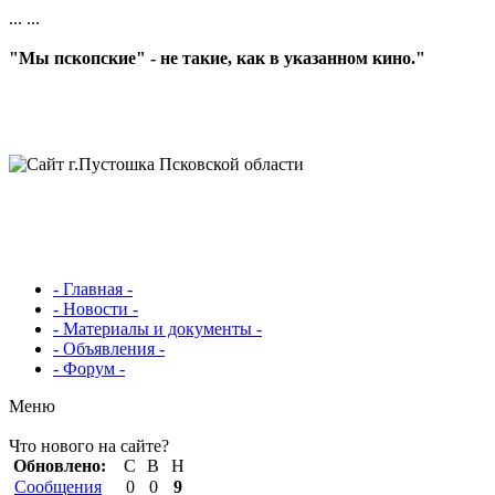
...
...
"Мы пскопские" - не такие, как в указанном кино."
- Главная -
- Новости -
- Материалы и документы -
- Объявления -
- Форум -
Меню
Что нового на сайте?
Обновлено:
С
В
Н
Сообщения
0
0
9