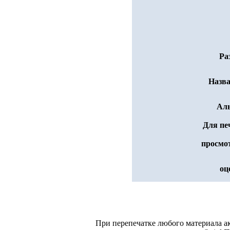
Ра
Назва
Ал
Для пе
просмо
оц
При перепечатке любого материала а