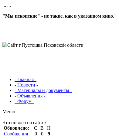
...
...
"Мы пскопские" - не такие, как в указанном кино."
- Главная -
- Новости -
- Материалы и документы -
- Объявления -
- Форум -
Меню
Что нового на сайте?
Обновлено:
С
В
Н
Сообщения
0
0
9