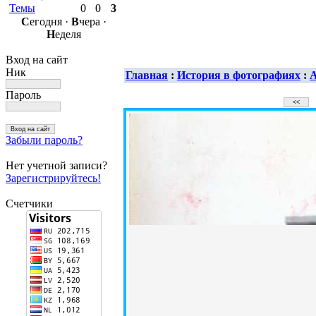
Темы
0
0
3
С
егодня ·
В
чера ·
Н
еделя
Вход на сайт
Ник
Главная
:
История в фотографиях
:
А
Пароль
Забыли пароль?
Нет учетной записи?
Зарегистрируйтесь!
Счетчики