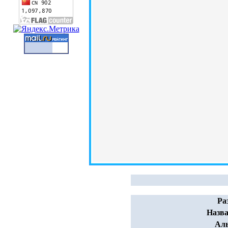
Ра
Назва
Ал