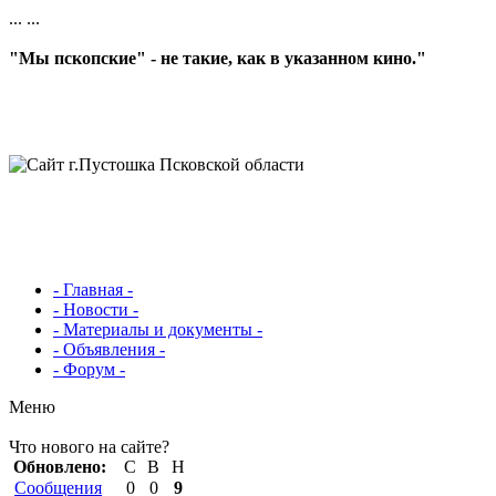
...
...
"Мы пскопские" - не такие, как в указанном кино."
- Главная -
- Новости -
- Материалы и документы -
- Объявления -
- Форум -
Меню
Что нового на сайте?
Обновлено:
С
В
Н
Сообщения
0
0
9