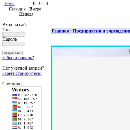
Темы
0
0
3
С
егодня ·
В
чера ·
Н
еделя
Вход на сайт
Ник
Главная
:
Предприятия и учреждени
Пароль
Забыли пароль?
Нет учетной записи?
Зарегистрируйтесь!
Счетчики