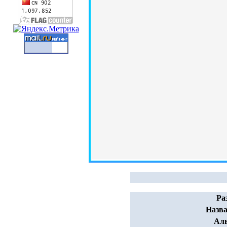
Ра
Назва
Ал