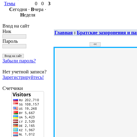
Темы
0
0
3
С
егодня ·
В
чера ·
Н
еделя
Вход на сайт
Ник
Главная
:
Братские захоронения и 
Пароль
Забыли пароль?
Нет учетной записи?
Зарегистрируйтесь!
Счетчики