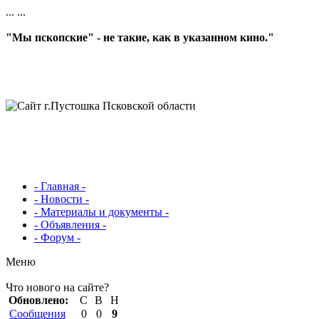
...
...
"Мы пскопские" - не такие, как в указанном кино."
- Главная -
- Новости -
- Материалы и документы -
- Объявления -
- Форум -
Меню
Что нового на сайте?
Обновлено:
С
В
Н
Сообщения
0
0
9