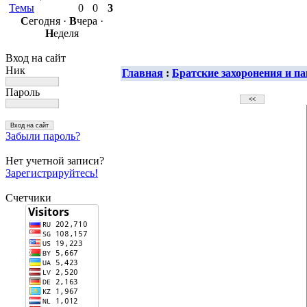
Темы
0
0
3
С
егодня ·
В
чера ·
Н
еделя
Вход на сайт
Ник
Главная
:
Братские захоронения и 
Пароль
Забыли пароль?
Нет учетной записи?
Зарегистрируйтесь!
Счетчики