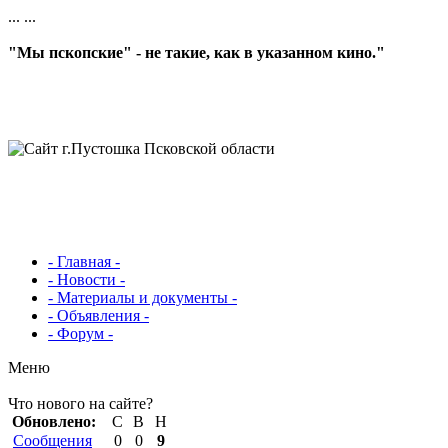
...
...
"Мы пскопские" - не такие, как в указанном кино."
- Главная -
- Новости -
- Материалы и документы -
- Объявления -
- Форум -
Меню
Что нового на сайте?
Обновлено:
С
В
Н
Сообщения
0
0
9