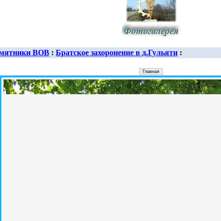
памятники ВОВ
:
Братское захоронение в д.Гульяти
: