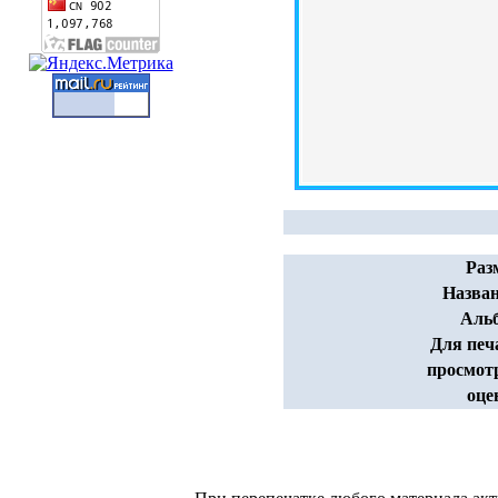
Раз
Назван
Аль
Для печ
просмот
оце