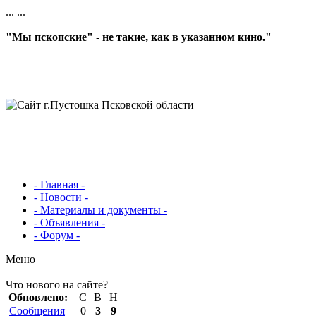
...
...
"Мы пскопские" - не такие, как в указанном кино."
- Главная -
- Новости -
- Материалы и документы -
- Объявления -
- Форум -
Меню
Что нового на сайте?
Обновлено:
С
В
Н
Сообщения
0
3
9