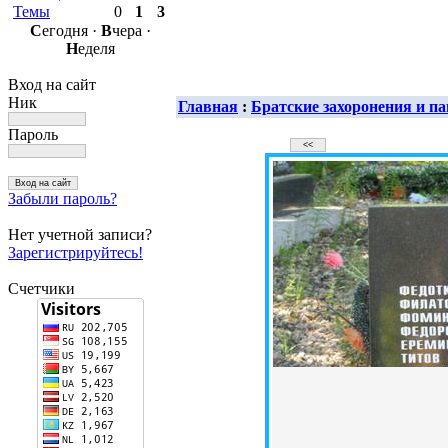
Темы
0
1
3
С
егодня ·
В
чера ·
Н
еделя
Вход на сайт
Ник
Главная
:
Братские захоронения и 
Пароль
Забыли пароль?
Нет учетной записи?
Зарегистрируйтесь!
Счетчики