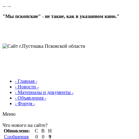
...
...
"Мы пскопские" - не такие, как в указанном кино."
- Главная -
- Новости -
- Материалы и документы -
- Объявления -
- Форум -
Меню
Что нового на сайте?
Обновлено:
С
В
Н
Сообщения
0
0
9