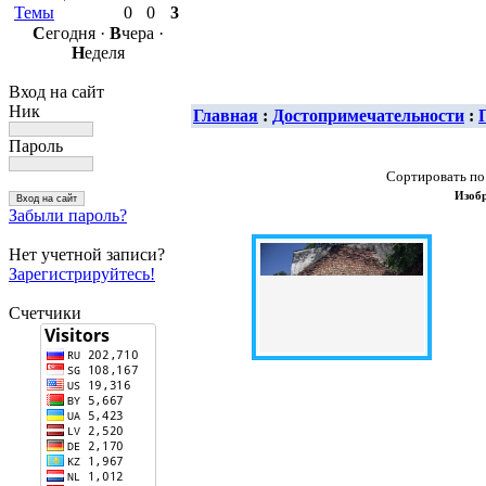
Темы
0
0
3
С
егодня ·
В
чера ·
Н
еделя
Вход на сайт
Ник
Главная
:
Достопримечательности
:
Пароль
Сортировать по
Изобр
Забыли пароль?
Нет учетной записи?
Зарегистрируйтесь!
Счетчики