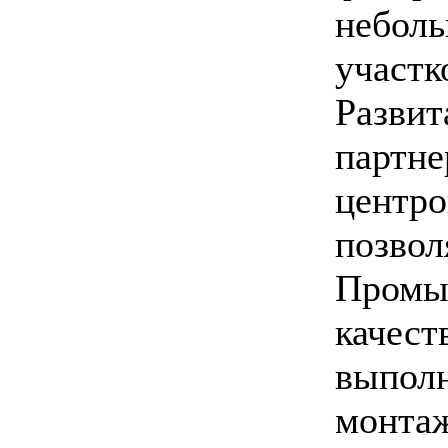
небол
участк
Развит
партне
центро
позвол
Промы
качест
выполн
монта