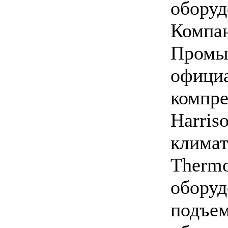
оборуд
Компа
Промыш
офици
компре
Harris
климат
Thermo
оборуд
подъем