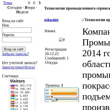
Темы
0
0
3
С
егодня ·
В
чера ·
Технологии промышленного сервис
Н
еделя
oskpaint
Технологии п
Вход на сайт
Ник
Компа
Зевака
Пароль
Промыш
Регистрация:
2014 г
20.12.22
Забыли пароль?
Сообщений: 1
област
Откуда:
Нет учетной записи?
Зарегистрируйтесь!
промы
Счетчики
покрас
Уровень:
1
подъе
произв