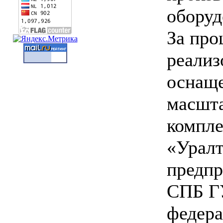
оборуд
За про
реализ
оснаще
масшт
компле
«Урал
предпр
СПБ Г
федера