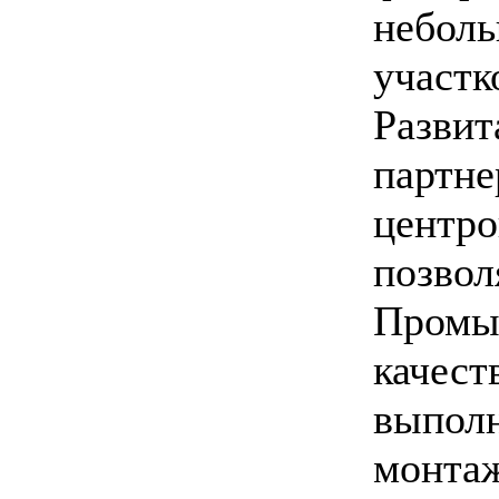
небол
участк
Развит
партне
центро
позвол
Промы
качест
выполн
монта