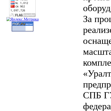
оборуд
За про
реализ
оснаще
масшт
компле
«Урал
предпр
СПБ Г
федера