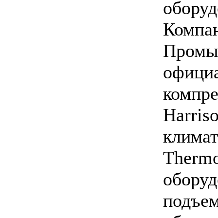
оборуд
Компа
Промыш
офици
компре
Harris
климат
Thermo
оборуд
подъем