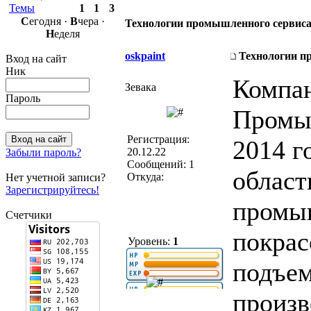
Темы
1
1
3
С
егодня ·
В
чера ·
Технологии промышленного сервис
Н
еделя
oskpaint
Технологии п
Вход на сайт
Ник
Компа
Зевака
Пароль
Промыш
Регистрация:
2014 г
20.12.22
Забыли пароль?
Сообщений: 1
област
Откуда:
Нет учетной записи?
Зарегистрируйтесь!
промы
Счетчики
покрас
Уровень:
1
подъе
произв