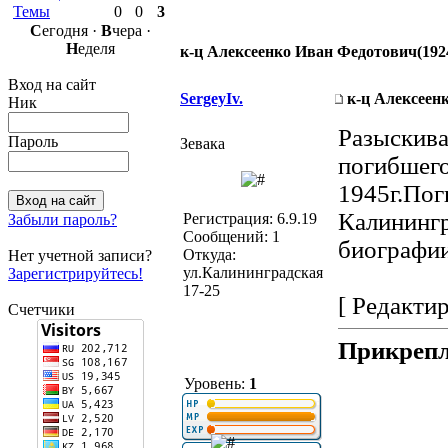
Темы
0
0
3
С
егодня ·
В
чера ·
Н
еделя
к-ц Алексеенко Иван Федотович(1924
Вход на сайт
SergeyIv.
к-ц Алексеенк
Ник
Разыскива
Пароль
Зевака
погибшего
1945г.Пог
Калининг
Регистрация: 6.9.19
Забыли пароль?
Сообщений: 1
биографии
Откуда:
Нет учетной записи?
ул.Калининградская
Зарегистрируйтесь!
17-25
[ Редактир
Счетчики
Прикрепл
Уровень:
1