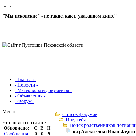
...
...
"Мы пскопские" - не такие, как в указанном кино."
- Главная -
- Новости -
- Материалы и документы -
- Объявления -
- Форум -
Меню
Список форумов
Ищу тебя.
Что нового на сайте?
Поиск родственников погибши
Обновлено:
С
В
Н
к-ц Алексеенко Иван Федото
Сообщения
0
0
9