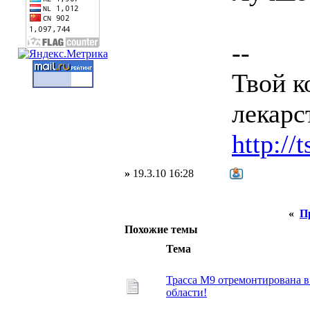
--
Твой к
лекарс
http://
»
19.3.10 16:28
«
П
Похожие темы
Тема
Трасса М9 отремонтирована в 
области!