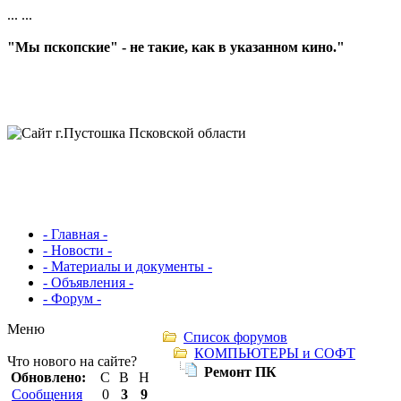
...
...
"Мы пскопские" - не такие, как в указанном кино."
- Главная -
- Новости -
- Материалы и документы -
- Объявления -
- Форум -
Меню
Список форумов
КОМПЬЮТЕРЫ и СОФТ
Что нового на сайте?
Ремонт ПК
Обновлено:
С
В
Н
Сообщения
0
3
9