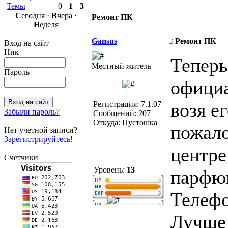
Темы
0
1
3
С
егодня ·
В
чера ·
Ремонт ПК
Н
еделя
Gansus
Ремонт ПК
Вход на сайт
Ник
Теперь
Местный житель
Пароль
официа
возя е
Регистрация: 7.1.07
Забыли пароль?
Сообщений: 207
Откуда: Пустошка
пожало
Нет учетной записи?
Зарегистрируйтесь!
центре
Счетчики
Уровень:
13
парфюм
Телефо
Лучше 