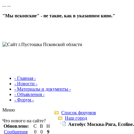
...
...
"Мы пскопские" - не такие, как в указанном кино."
- Главная -
- Новости -
- Материалы и документы -
- Объявления -
- Форум -
Меню
Список форумов
Наш город
Что нового на сайте?
Автобус Москва-Рига, Ecoline
Обновлено:
С
В
Н
Сообщения
0
0
9